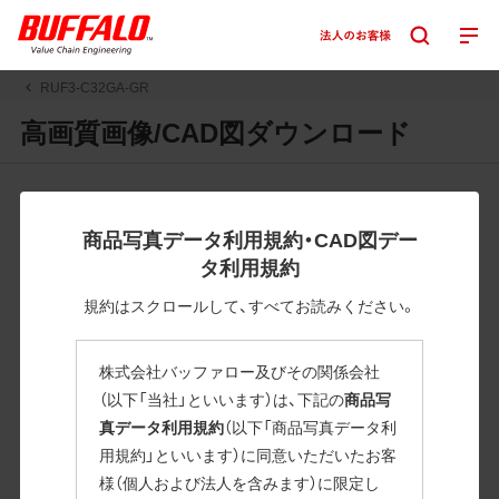
RUF3-C32GA-GR
高画質画像/CAD図ダウンロード
JPGまたはPNGボタンを押すと画像の表示。EPSボタンを押
すと圧縮ファイルのダウンロードが始まります。
商品写真データ利用規約・CAD図デー
JPEG・EPSファイルにはパスが設定されています。画像編集
タ利用規約
の際に便利です。PNG画像は原則として背景を透過したもの
を提供しています。
規約はスクロールして、すべてお読みください。
一部のJPEG・EPSファイルにはパスが設定されていない場合
があります。ご了承ください。
株式会社バッファロー及びその関係会社
掲載データ「JPEG、PNG : 低解像度(RGBカラー)」 「EPS : 高
（以下「当社」といいます）は、下記の
商品写
解像度(CMYKカラー)」
真データ利用規約
（以下「商品写真データ利
用規約」といいます）に同意いただいたお客
RUF3-C32GA-GR
様（個人および法人を含みます）に限定し