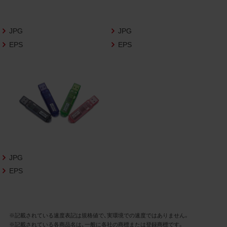
さいますようお願い申し上げます。
商品写真データ利用規約
JPG
JPG
EPS
EPS
1.権利の帰属
お客様は、商品写真データに関する著作権
等の一切の権利が当社に帰属することに同
意します。
2.利用許諾
お客様は、商品写真データ利用規約に従い、
当社商品の販売活動（中古による販売の場
合を除く）に関する広告宣伝又は当社商品
の報道・解説に利用する場合に限り商品写
JPG
真データを複製、送信可能化して利用でき
EPS
ます。当社からの個別の同意を得た場合を
除き、上記の目的、利用方法以外に商品写真
データを利用することはできません。
※記載されている速度表記は規格値で、実環境での速度ではありません。
※記載されている各商品名は、一般に各社の商標または登録商標です。