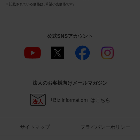
3.遵守事項
※記載されている価格は、希望小売価格です。
お客様は、商品写真データの利用に際し、次
の各号に掲げる事項を遵守するものとしま
す。
公式SNSアカウント
商品写真データの全部又は一部の譲
渡、貸与、再利用許諾、改変、著作権表
示の除去等をしないこと
商品写真データに表示されている当
社商品についての情報（社名、商品名
等）を併記する等の方法により、商品
写真データに表示されている商品が、
法人のお客様向けメールマガジン
当社の商品であることを特定できる
表示を行うこと
商品写真データに著作権表示、ラベ
「Biz Information」 はこちら
ル、商標その他のマークがある場合、
それらを除去しないこと
商品写真データを当社HPのトップ
ページ以外のサイトとのリンクとし
サイトマップ
プライバシーポリシー
て利用しないこと
商品写真データを他社のロゴ又は他