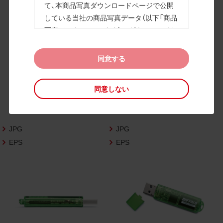
て、本商品写真ダウンロードページで公開
している当社の商品写真データ（以下「商品
高画質画像
写真データ」といいます）のダウンロードお
よび利用を許諾いたします。
また、当社は、下記の
CAD図データ利用規約
同意する
（以下「CAD図データ利用規約」といいます）
に同意いただいたお客様に限定して、本CA
同意しない
D図ダウンロードページで公開している当
社のCAD図データ（以下「CAD図データ」と
いいます）の利用を許諾いたします。
JPG
JPG
お客様が「同意する」ボタンをクリックされ
た場合、商品写真データ利用規約及びCAD
EPS
EPS
図データ利用規約に同意いただいたものと
みなされます。
なお、商品写真データ利用規約及びCAD図
データ利用規約の記載事項は予告なく変更
されることがあります。各データをダウン
ロードする際には最新の規約をご確認くだ