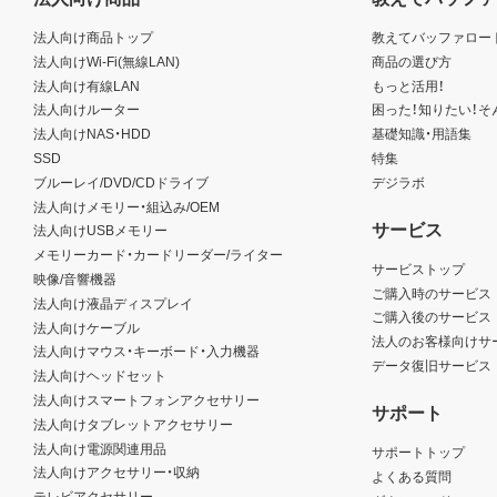
法人向け商品トップ
教えてバッファロー
法人向けWi-Fi(無線LAN)
商品の選び方
法人向け有線LAN
もっと活用！
法人向けルーター
困った！知りたい！そ
法人向けNAS・HDD
基礎知識・用語集
SSD
特集
ブルーレイ/DVD/CDドライブ
デジラボ
法人向けメモリー・組込み/OEM
サービス
法人向けUSBメモリー
メモリーカード・カードリーダー/ライター
サービストップ
映像/音響機器
ご購入時のサービス
法人向け液晶ディスプレイ
ご購入後のサービス
法人向けケーブル
法人のお客様向けサ
法人向けマウス・キーボード・入力機器
データ復旧サービス
法人向けヘッドセット
法人向けスマートフォンアクセサリー
サポート
法人向けタブレットアクセサリー
法人向け電源関連用品
サポートトップ
法人向けアクセサリー・収納
よくある質問
テレビアクセサリー