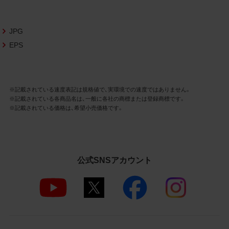
さいますようお願い申し上げます。
商品写真データ利用規約
JPG
EPS
1.権利の帰属
お客様は、商品写真データに関する著作権
等の一切の権利が当社に帰属することに同
意します。
※記載されている速度表記は規格値で、実環境での速度ではありません。
※記載されている各商品名は、一般に各社の商標または登録商標です。
2.利用許諾
※記載されている価格は、希望小売価格です。
お客様は、商品写真データ利用規約に従い、
当社商品の販売活動（中古による販売の場
合を除く）に関する広告宣伝又は当社商品
の報道・解説に利用する場合に限り商品写
公式SNSアカウント
真データを複製、送信可能化して利用でき
ます。当社からの個別の同意を得た場合を
除き、上記の目的、利用方法以外に商品写真
データを利用することはできません。