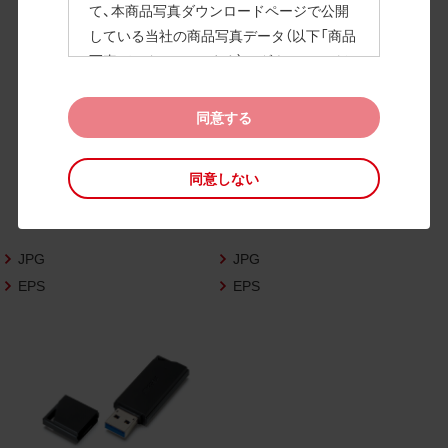
て、本商品写真ダウンロードページで公開
している当社の商品写真データ（以下「商品
高画質画像
写真データ」といいます）のダウンロードお
よび利用を許諾いたします。
また、当社は、下記の
CAD図データ利用規約
同意する
（以下「CAD図データ利用規約」といいます）
に同意いただいたお客様に限定して、本CA
同意しない
D図ダウンロードページで公開している当
社のCAD図データ（以下「CAD図データ」と
いいます）の利用を許諾いたします。
JPG
JPG
お客様が「同意する」ボタンをクリックされ
た場合、商品写真データ利用規約及びCAD
EPS
EPS
図データ利用規約に同意いただいたものと
みなされます。
なお、商品写真データ利用規約及びCAD図
データ利用規約の記載事項は予告なく変更
されることがあります。各データをダウン
ロードする際には最新の規約をご確認くだ