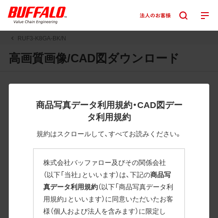
RUF3-K8GA-BK/N
高画質画像/CAD図ダウンロード
JPGまたはPNGボタンを押すと画像の表示。EPSボタンを押
すと圧縮ファイルのダウンロードが始まります。
商品写真データ利用規約・CAD図デー
JPEG・EPSファイルにはパスが設定されています。画像編集
タ利用規約
の際に便利です。PNG画像は原則として背景を透過したもの
を提供しています。
規約はスクロールして、すべてお読みください。
一部のJPEG・EPSファイルにはパスが設定されていない場合
があります。ご了承ください。
株式会社バッファロー及びその関係会社
掲載データ「JPEG、PNG : 低解像度(RGBカラー)」 「EPS : 高
（以下「当社」といいます）は、下記の
商品写
解像度(CMYKカラー)」
真データ利用規約
（以下「商品写真データ利
用規約」といいます）に同意いただいたお客
RUF3-K8GA-BK/N
様（個人および法人を含みます）に限定し