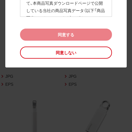
て、本商品写真ダウンロードページで公開
している当社の商品写真データ（以下「商品
高画質画像
写真データ」といいます）のダウンロードお
よび利用を許諾いたします。
また、当社は、下記の
CAD図データ利用規約
同意する
（以下「CAD図データ利用規約」といいます）
に同意いただいたお客様に限定して、本CA
同意しない
D図ダウンロードページで公開している当
社のCAD図データ（以下「CAD図データ」と
いいます）の利用を許諾いたします。
JPG
JPG
お客様が「同意する」ボタンをクリックされ
た場合、商品写真データ利用規約及びCAD
EPS
EPS
図データ利用規約に同意いただいたものと
みなされます。
なお、商品写真データ利用規約及びCAD図
データ利用規約の記載事項は予告なく変更
されることがあります。各データをダウン
ロードする際には最新の規約をご確認くだ