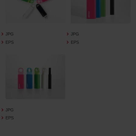
3.遵守事項
お客様は、商品写真データの利用に際し、次
の各号に掲げる事項を遵守するものとしま
す。
JPG
JPG
商品写真データの全部又は一部の譲
EPS
EPS
渡、貸与、再利用許諾、改変、著作権表
示の除去等をしないこと
商品写真データに表示されている当
社商品についての情報（社名、商品名
等）を併記する等の方法により、商品
写真データに表示されている商品が、
当社の商品であることを特定できる
表示を行うこと
商品写真データに著作権表示、ラベ
ル、商標その他のマークがある場合、
それらを除去しないこと
JPG
商品写真データを当社HPのトップ
EPS
ページ以外のサイトとのリンクとし
て利用しないこと
商品写真データを他社のロゴ又は他