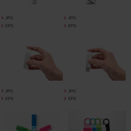
さいますようお願い申し上げます。
商品写真データ利用規約
JPG
JPG
EPS
EPS
1.権利の帰属
お客様は、商品写真データに関する著作権
等の一切の権利が当社に帰属することに同
意します。
2.利用許諾
お客様は、商品写真データ利用規約に従い、
当社商品の販売活動（中古による販売の場
合を除く）に関する広告宣伝又は当社商品
の報道・解説に利用する場合に限り商品写
JPG
JPG
真データを複製、送信可能化して利用でき
EPS
EPS
ます。当社からの個別の同意を得た場合を
除き、上記の目的、利用方法以外に商品写真
データを利用することはできません。