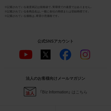
社商品等に近づけて掲記するなどし
※記載されている速度表記は規格値で、実環境での速度ではありません。
て、当社と提携、協力関係等にあると
※記載されている各商品名は、一般に各社の商標または登録商標です。
の示唆や誤解を生じさせうる態様の
※記載されている価格は、希望小売価格です。
利用を行わないこと
その他、当社の運営するサイトではな
いと看者が判断することを困難とす
るような態様で、商品写真データを利
用しないこと
公式SNSアカウント
4.免責事項
当社は、商品写真データの正確性、完全性、
適合性、有用性、最新性、第三者権利の非侵
害等について保証するものではありませ
ん。また、商品写真データの利用に起因し
法人のお客様向けメールマガジン
て発生した一切の損害について、当社はそ
の賠償の責任を負いません。また、商品写
「Biz Information」 はこちら
真データの内容は予告なしに変更又は掲載
を中止することがありますのでご了承くだ
さい。