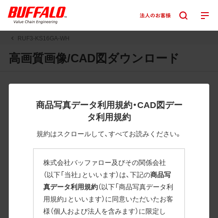
RUF3-KS16GA-WH
高画質画像/CAD図ダウンロード
JPGまたはPNGボタンを押すと画像の表示。EPSボタンを押
すと圧縮ファイルのダウンロードが始まります。
商品写真データ利用規約・CAD図デー
JPEG・EPSファイルにはパスが設定されています。画像編集
タ利用規約
の際に便利です。PNG画像は原則として背景を透過したもの
を提供しています。
規約はスクロールして、すべてお読みください。
一部のJPEG・EPSファイルにはパスが設定されていない場合
があります。ご了承ください。
株式会社バッファロー及びその関係会社
掲載データ「JPEG、PNG : 低解像度(RGBカラー)」 「EPS : 高
（以下「当社」といいます）は、下記の
商品写
解像度(CMYKカラー)」
真データ利用規約
（以下「商品写真データ利
用規約」といいます）に同意いただいたお客
RUF3-KS16GA-WH
様（個人および法人を含みます）に限定し