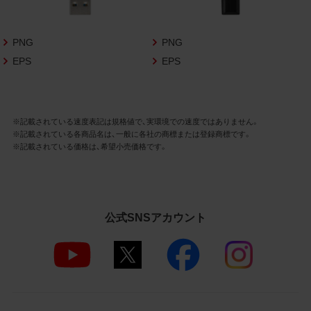
さいますようお願い申し上げます。
商品写真データ利用規約
PNG
PNG
EPS
EPS
1.権利の帰属
お客様は、商品写真データに関する著作権
等の一切の権利が当社に帰属することに同
意します。
※記載されている速度表記は規格値で、実環境での速度ではありません。
※記載されている各商品名は、一般に各社の商標または登録商標です。
2.利用許諾
※記載されている価格は、希望小売価格です。
お客様は、商品写真データ利用規約に従い、
当社商品の販売活動（中古による販売の場
合を除く）に関する広告宣伝又は当社商品
の報道・解説に利用する場合に限り商品写
公式SNSアカウント
真データを複製、送信可能化して利用でき
ます。当社からの個別の同意を得た場合を
除き、上記の目的、利用方法以外に商品写真
データを利用することはできません。