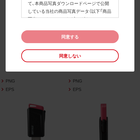
て、本商品写真ダウンロードページで公開
している当社の商品写真データ（以下「商品
高画質画像
写真データ」といいます）のダウンロードお
よび利用を許諾いたします。
また、当社は、下記の
CAD図データ利用規約
同意する
（以下「CAD図データ利用規約」といいます）
に同意いただいたお客様に限定して、本CA
同意しない
D図ダウンロードページで公開している当
社のCAD図データ（以下「CAD図データ」と
いいます）の利用を許諾いたします。
PNG
PNG
お客様が「同意する」ボタンをクリックされ
た場合、商品写真データ利用規約及びCAD
EPS
EPS
図データ利用規約に同意いただいたものと
みなされます。
なお、商品写真データ利用規約及びCAD図
データ利用規約の記載事項は予告なく変更
されることがあります。各データをダウン
ロードする際には最新の規約をご確認くだ