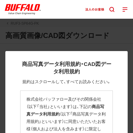
RUF3-SP64G-PK
高画質画像/CAD図ダウンロード
JPGまたはPNGボタンを押すと画像の表示。EPSボタンを押
すと圧縮ファイルのダウンロードが始まります。
商品写真データ利用規約・CAD図デー
JPEG・EPSファイルにはパスが設定されています。画像編集
タ利用規約
の際に便利です。PNG画像は原則として背景を透過したもの
を提供しています。
規約はスクロールして、すべてお読みください。
一部のJPEG・EPSファイルにはパスが設定されていない場合
があります。ご了承ください。
株式会社バッファロー及びその関係会社
掲載データ「JPEG、PNG : 低解像度(RGBカラー)」 「EPS : 高
（以下「当社」といいます）は、下記の
商品写
解像度(CMYKカラー)」
真データ利用規約
（以下「商品写真データ利
用規約」といいます）に同意いただいたお客
RUF3-SP64G-PK
様（個人および法人を含みます）に限定し