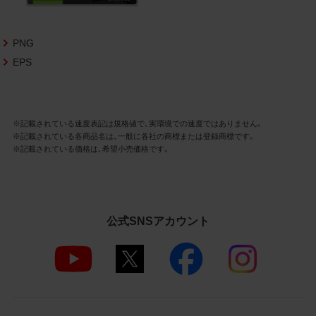
さいますようお願い申し上げます。
商品写真データ利用規約
PNG
EPS
1.権利の帰属
お客様は、商品写真データに関する著作権
等の一切の権利が当社に帰属することに同
意します。
※記載されている速度表記は規格値で、実環境での速度ではありません。
※記載されている各商品名は、一般に各社の商標または登録商標です。
2.利用許諾
※記載されている価格は、希望小売価格です。
お客様は、商品写真データ利用規約に従い、
当社商品の販売活動（中古による販売の場
合を除く）に関する広告宣伝又は当社商品
の報道・解説に利用する場合に限り商品写
公式SNSアカウント
真データを複製、送信可能化して利用でき
ます。当社からの個別の同意を得た場合を
除き、上記の目的、利用方法以外に商品写真
データを利用することはできません。