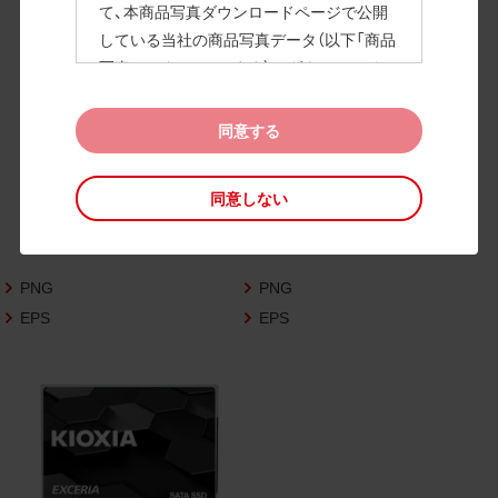
て、本商品写真ダウンロードページで公開
している当社の商品写真データ（以下「商品
高画質画像
写真データ」といいます）のダウンロードお
よび利用を許諾いたします。
また、当社は、下記の
CAD図データ利用規約
同意する
（以下「CAD図データ利用規約」といいます）
に同意いただいたお客様に限定して、本CA
同意しない
D図ダウンロードページで公開している当
社のCAD図データ（以下「CAD図データ」と
いいます）の利用を許諾いたします。
PNG
PNG
お客様が「同意する」ボタンをクリックされ
た場合、商品写真データ利用規約及びCAD
EPS
EPS
図データ利用規約に同意いただいたものと
みなされます。
なお、商品写真データ利用規約及びCAD図
データ利用規約の記載事項は予告なく変更
されることがあります。各データをダウン
ロードする際には最新の規約をご確認くだ