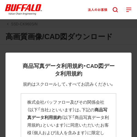
SSD-CK960S/N
高画質画像/CAD図ダウンロード
JPGまたはPNGボタンを押すと画像の表示。EPSボタンを押
すと圧縮ファイルのダウンロードが始まります。
商品写真データ利用規約・CAD図デー
JPEG・EPSファイルにはパスが設定されています。画像編集
タ利用規約
の際に便利です。PNG画像は原則として背景を透過したもの
を提供しています。
規約はスクロールして、すべてお読みください。
一部のJPEG・EPSファイルにはパスが設定されていない場合
があります。ご了承ください。
株式会社バッファロー及びその関係会社
掲載データ「JPEG、PNG : 低解像度(RGBカラー)」 「EPS : 高
（以下「当社」といいます）は、下記の
商品写
解像度(CMYKカラー)」
真データ利用規約
（以下「商品写真データ利
用規約」といいます）に同意いただいたお客
SSD-CK960S/N
様（個人および法人を含みます）に限定し