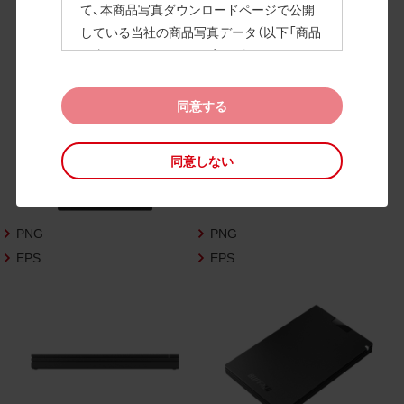
て、本商品写真ダウンロードページで公開
している当社の商品写真データ（以下「商品
高画質画像
写真データ」といいます）のダウンロードお
よび利用を許諾いたします。
また、当社は、下記の
CAD図データ利用規約
同意する
（以下「CAD図データ利用規約」といいます）
に同意いただいたお客様に限定して、本CA
同意しない
D図ダウンロードページで公開している当
社のCAD図データ（以下「CAD図データ」と
いいます）の利用を許諾いたします。
PNG
PNG
お客様が「同意する」ボタンをクリックされ
た場合、商品写真データ利用規約及びCAD
EPS
EPS
図データ利用規約に同意いただいたものと
みなされます。
なお、商品写真データ利用規約及びCAD図
データ利用規約の記載事項は予告なく変更
されることがあります。各データをダウン
ロードする際には最新の規約をご確認くだ