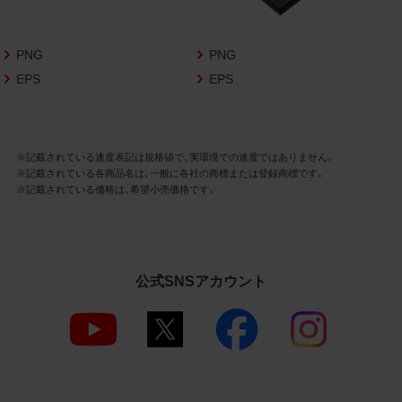
さいますようお願い申し上げます。
商品写真データ利用規約
PNG
PNG
EPS
EPS
1.権利の帰属
お客様は、商品写真データに関する著作権
等の一切の権利が当社に帰属することに同
意します。
※記載されている速度表記は規格値で、実環境での速度ではありません。
※記載されている各商品名は、一般に各社の商標または登録商標です。
2.利用許諾
※記載されている価格は、希望小売価格です。
お客様は、商品写真データ利用規約に従い、
当社商品の販売活動（中古による販売の場
合を除く）に関する広告宣伝又は当社商品
の報道・解説に利用する場合に限り商品写
公式SNSアカウント
真データを複製、送信可能化して利用でき
ます。当社からの個別の同意を得た場合を
除き、上記の目的、利用方法以外に商品写真
データを利用することはできません。