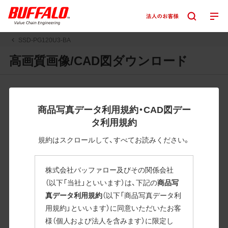
SSD-PG120U3-BA
高画質画像/CAD図ダウンロード
JPGまたはPNGボタンを押すと画像の表示。EPSボタンを押
すと圧縮ファイルのダウンロードが始まります。
商品写真データ利用規約・CAD図デー
JPEG・EPSファイルにはパスが設定されています。画像編集
タ利用規約
の際に便利です。PNG画像は原則として背景を透過したもの
を提供しています。
規約はスクロールして、すべてお読みください。
一部のJPEG・EPSファイルにはパスが設定されていない場合
があります。ご了承ください。
株式会社バッファロー及びその関係会社
掲載データ「JPEG、PNG : 低解像度(RGBカラー)」 「EPS : 高
（以下「当社」といいます）は、下記の
商品写
解像度(CMYKカラー)」
真データ利用規約
（以下「商品写真データ利
用規約」といいます）に同意いただいたお客
SSD-PG120U3-BA
様（個人および法人を含みます）に限定し