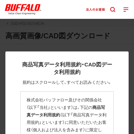
SSD-PG2.0U3-BC/N
高画質画像/CAD図ダウンロード
JPGまたはPNGボタンを押すと画像の表示。EPSボタンを押
すと圧縮ファイルのダウンロードが始まります。
商品写真データ利用規約・CAD図デー
JPEG・EPSファイルにはパスが設定されています。画像編集
タ利用規約
の際に便利です。PNG画像は原則として背景を透過したもの
を提供しています。
規約はスクロールして、すべてお読みください。
一部のJPEG・EPSファイルにはパスが設定されていない場合
があります。ご了承ください。
株式会社バッファロー及びその関係会社
掲載データ「JPEG、PNG : 低解像度(RGBカラー)」 「EPS : 高
（以下「当社」といいます）は、下記の
商品写
解像度(CMYKカラー)」
真データ利用規約
（以下「商品写真データ利
用規約」といいます）に同意いただいたお客
SSD-PG2.0U3-BC/N
様（個人および法人を含みます）に限定し