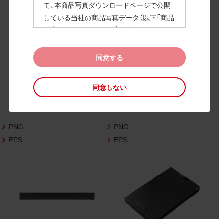
て、本商品写真ダウンロードページで公開
している当社の商品写真データ（以下「商品
高画質画像
写真データ」といいます）のダウンロードお
よび利用を許諾いたします。
また、当社は、下記の
CAD図データ利用規約
同意する
（以下「CAD図データ利用規約」といいます）
に同意いただいたお客様に限定して、本CA
同意しない
D図ダウンロードページで公開している当
社のCAD図データ（以下「CAD図データ」と
いいます）の利用を許諾いたします。
PNG
PNG
お客様が「同意する」ボタンをクリックされ
た場合、商品写真データ利用規約及びCAD
EPS
EPS
図データ利用規約に同意いただいたものと
みなされます。
なお、商品写真データ利用規約及びCAD図
データ利用規約の記載事項は予告なく変更
されることがあります。各データをダウン
ロードする際には最新の規約をご確認くだ