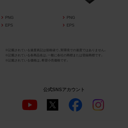
さいますようお願い申し上げます。
商品写真データ利用規約
PNG
PNG
EPS
EPS
1.権利の帰属
お客様は、商品写真データに関する著作権
等の一切の権利が当社に帰属することに同
意します。
※記載されている速度表記は規格値で、実環境での速度ではありません。
※記載されている各商品名は、一般に各社の商標または登録商標です。
2.利用許諾
※記載されている価格は、希望小売価格です。
お客様は、商品写真データ利用規約に従い、
当社商品の販売活動（中古による販売の場
合を除く）に関する広告宣伝又は当社商品
の報道・解説に利用する場合に限り商品写
公式SNSアカウント
真データを複製、送信可能化して利用でき
ます。当社からの個別の同意を得た場合を
除き、上記の目的、利用方法以外に商品写真
データを利用することはできません。