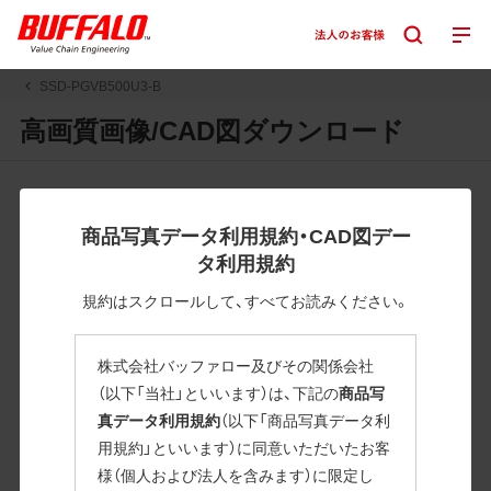
SSD-PGVB500U3-B
高画質画像/CAD図ダウンロード
JPGまたはPNGボタンを押すと画像の表示。EPSボタンを押
すと圧縮ファイルのダウンロードが始まります。
商品写真データ利用規約・CAD図デー
JPEG・EPSファイルにはパスが設定されています。画像編集
タ利用規約
の際に便利です。PNG画像は原則として背景を透過したもの
を提供しています。
規約はスクロールして、すべてお読みください。
一部のJPEG・EPSファイルにはパスが設定されていない場合
があります。ご了承ください。
株式会社バッファロー及びその関係会社
掲載データ「JPEG、PNG : 低解像度(RGBカラー)」 「EPS : 高
（以下「当社」といいます）は、下記の
商品写
解像度(CMYKカラー)」
真データ利用規約
（以下「商品写真データ利
用規約」といいます）に同意いただいたお客
SSD-PGVB500U3-B
様（個人および法人を含みます）に限定し