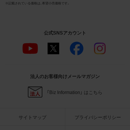
社商品等に近づけて掲記するなどし
※記載されている価格は、希望小売価格です。
て、当社と提携、協力関係等にあると
の示唆や誤解を生じさせうる態様の
利用を行わないこと
その他、当社の運営するサイトではな
公式SNSアカウント
いと看者が判断することを困難とす
るような態様で、商品写真データを利
用しないこと
4.免責事項
当社は、商品写真データの正確性、完全性、
法人のお客様向けメールマガジン
適合性、有用性、最新性、第三者権利の非侵
害等について保証するものではありませ
ん。また、商品写真データの利用に起因し
「Biz Information」 はこちら
て発生した一切の損害について、当社はそ
の賠償の責任を負いません。また、商品写
真データの内容は予告なしに変更又は掲載
サイトマップ
プライバシーポリシー
を中止することがありますのでご了承くだ
さい。