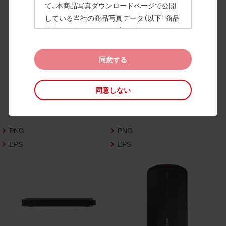
て、本商品写真ダウンロードページで公開
している当社の商品写真データ（以下「商品
高画質画像
写真データ」といいます）のダウンロードお
よび利用を許諾いたします。
また、当社は、下記の
CAD図データ利用規約
同意する
（以下「CAD図データ利用規約」といいます）
に同意いただいたお客様に限定して、本CA
同意しない
D図ダウンロードページで公開している当
社のCAD図データ（以下「CAD図データ」と
いいます）の利用を許諾いたします。
PNG
PNG
お客様が「同意する」ボタンをクリックされ
た場合、商品写真データ利用規約及びCAD
EPS
EPS
図データ利用規約に同意いただいたものと
みなされます。
なお、商品写真データ利用規約及びCAD図
データ利用規約の記載事項は予告なく変更
されることがあります。各データをダウン
ロードする際には最新の規約をご確認くだ