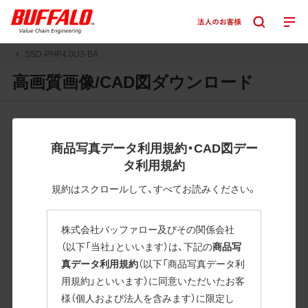
SSD-PHP4.0U3-BA
高画質画像/CAD図ダウンロード
JPGまたはPNGボタンを押すと画像の表示。EPSボタンを押
すと圧縮ファイルのダウンロードが始まります。
商品写真データ利用規約・CAD図デー
JPEG・EPSファイルにはパスが設定されています。画像編集
タ利用規約
の際に便利です。PNG画像は原則として背景を透過したもの
を提供しています。
規約はスクロールして、すべてお読みください。
一部のJPEG・EPSファイルにはパスが設定されていない場合
があります。ご了承ください。
株式会社バッファロー及びその関係会社
掲載データ「JPEG、PNG : 低解像度(RGBカラー)」 「EPS : 高
（以下「当社」といいます）は、下記の
商品写
解像度(CMYKカラー)」
真データ利用規約
（以下「商品写真データ利
用規約」といいます）に同意いただいたお客
SSD-PHP4.0U3-BA
様（個人および法人を含みます）に限定し