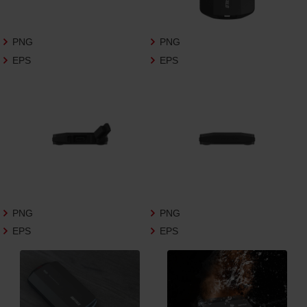
さいますようお願い申し上げます。
商品写真データ利用規約
PNG
PNG
EPS
EPS
1.権利の帰属
お客様は、商品写真データに関する著作権
等の一切の権利が当社に帰属することに同
意します。
2.利用許諾
お客様は、商品写真データ利用規約に従い、
当社商品の販売活動（中古による販売の場
合を除く）に関する広告宣伝又は当社商品
の報道・解説に利用する場合に限り商品写
PNG
PNG
真データを複製、送信可能化して利用でき
EPS
EPS
ます。当社からの個別の同意を得た場合を
除き、上記の目的、利用方法以外に商品写真
データを利用することはできません。