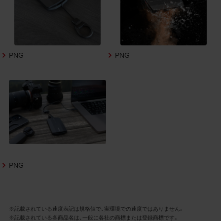
3.遵守事項
お客様は、商品写真データの利用に際し、次
の各号に掲げる事項を遵守するものとしま
す。
PNG
PNG
商品写真データの全部又は一部の譲
渡、貸与、再利用許諾、改変、著作権表
示の除去等をしないこと
商品写真データに表示されている当
社商品についての情報（社名、商品名
等）を併記する等の方法により、商品
写真データに表示されている商品が、
当社の商品であることを特定できる
表示を行うこと
商品写真データに著作権表示、ラベ
ル、商標その他のマークがある場合、
PNG
それらを除去しないこと
商品写真データを当社HPのトップ
ページ以外のサイトとのリンクとし
て利用しないこと
※記載されている速度表記は規格値で、実環境での速度ではありません。
商品写真データを他社のロゴ又は他
※記載されている各商品名は、一般に各社の商標または登録商標です。