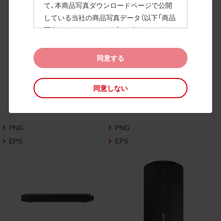
て、本商品写真ダウンロードページで公開
している当社の商品写真データ（以下「商品
高画質画像
写真データ」といいます）のダウンロードお
よび利用を許諾いたします。
また、当社は、下記の
CAD図データ利用規約
同意する
（以下「CAD図データ利用規約」といいます）
に同意いただいたお客様に限定して、本CA
同意しない
D図ダウンロードページで公開している当
社のCAD図データ（以下「CAD図データ」と
いいます）の利用を許諾いたします。
PNG
PNG
お客様が「同意する」ボタンをクリックされ
た場合、商品写真データ利用規約及びCAD
EPS
EPS
図データ利用規約に同意いただいたものと
みなされます。
なお、商品写真データ利用規約及びCAD図
データ利用規約の記載事項は予告なく変更
されることがあります。各データをダウン
ロードする際には最新の規約をご確認くだ