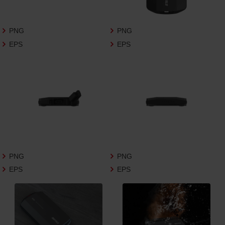
さいますようお願い申し上げます。
商品写真データ利用規約
PNG
PNG
EPS
EPS
1.権利の帰属
お客様は、商品写真データに関する著作権
等の一切の権利が当社に帰属することに同
意します。
2.利用許諾
お客様は、商品写真データ利用規約に従い、
当社商品の販売活動（中古による販売の場
合を除く）に関する広告宣伝又は当社商品
の報道・解説に利用する場合に限り商品写
PNG
PNG
真データを複製、送信可能化して利用でき
EPS
EPS
ます。当社からの個別の同意を得た場合を
除き、上記の目的、利用方法以外に商品写真
データを利用することはできません。