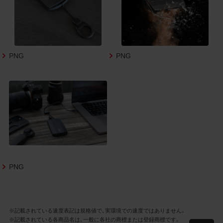
3.遵守事項
お客様は、商品写真データの利用に際し、次
の各号に掲げる事項を遵守するものとしま
す。
PNG
PNG
商品写真データの全部又は一部の譲
渡、貸与、再利用許諾、改変、著作権表
示の除去等をしないこと
商品写真データに表示されている当
社商品についての情報（社名、商品名
等）を併記する等の方法により、商品
写真データに表示されている商品が、
当社の商品であることを特定できる
表示を行うこと
商品写真データに著作権表示、ラベ
ル、商標その他のマークがある場合、
PNG
それらを除去しないこと
商品写真データを当社HPのトップ
ページ以外のサイトとのリンクとし
て利用しないこと
※記載されている速度表記は規格値で、実環境での速度ではありません。
商品写真データを他社のロゴ又は他
※記載されている各商品名は、一般に各社の商標または登録商標です。