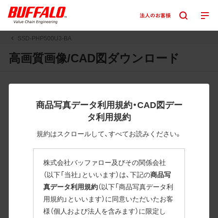
SSD-PHP500U3-BA
高画質画像/CAD図ダウンロード
JPGまたはPNGボタンを押すと画像の表示。EPSボタンを押
すと圧縮ファイルのダウンロードが始まります。
商品写真データ利用規約・CAD図デー
JPEG・EPSファイルにはパスが設定されています。画像編集
タ利用規約
の際に便利です。PNG画像は原則として背景を透過したもの
を提供しています。
規約はスクロールして、すべてお読みください。
一部のJPEG・EPSファイルにはパスが設定されていない場合
があります。ご了承ください。
株式会社バッファロー及びその関係会社
掲載データ「JPEG、PNG : 低解像度(RGBカラー)」 「EPS : 高
（以下「当社」といいます）は、下記の
商品写
解像度(CMYKカラー)」
真データ利用規約
（以下「商品写真データ利
用規約」といいます）に同意いただいたお客
SSD-PHP500U3-BA
様（個人および法人を含みます）に限定し