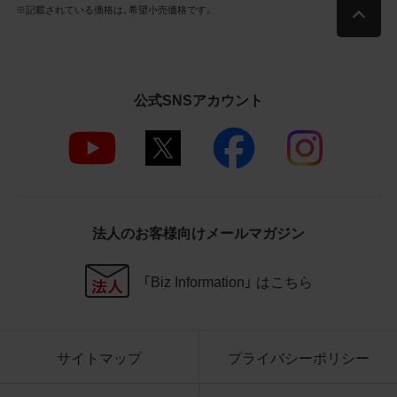
社商品等に近づけて掲記するなどし
※記載されている価格は、希望小売価格です。
て、当社と提携、協力関係等にあると
の示唆や誤解を生じさせうる態様の
利用を行わないこと
その他、当社の運営するサイトではな
公式SNSアカウント
いと看者が判断することを困難とす
るような態様で、商品写真データを利
用しないこと
4.免責事項
当社は、商品写真データの正確性、完全性、
法人のお客様向けメールマガジン
適合性、有用性、最新性、第三者権利の非侵
害等について保証するものではありませ
ん。また、商品写真データの利用に起因し
「Biz Information」 はこちら
て発生した一切の損害について、当社はそ
の賠償の責任を負いません。また、商品写
真データの内容は予告なしに変更又は掲載
サイトマップ
プライバシーポリシー
を中止することがありますのでご了承くだ
さい。