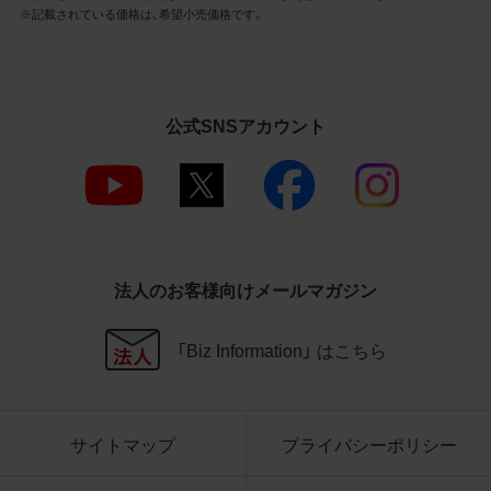
3.遵守事項
※記載されている価格は、希望小売価格です。
お客様は、商品写真データの利用に際し、次
の各号に掲げる事項を遵守するものとしま
す。
公式SNSアカウント
商品写真データの全部又は一部の譲
渡、貸与、再利用許諾、改変、著作権表
示の除去等をしないこと
商品写真データに表示されている当
社商品についての情報（社名、商品名
等）を併記する等の方法により、商品
写真データに表示されている商品が、
法人のお客様向けメールマガジン
当社の商品であることを特定できる
表示を行うこと
商品写真データに著作権表示、ラベ
「Biz Information」 はこちら
ル、商標その他のマークがある場合、
それらを除去しないこと
商品写真データを当社HPのトップ
ページ以外のサイトとのリンクとし
サイトマップ
プライバシーポリシー
て利用しないこと
商品写真データを他社のロゴ又は他