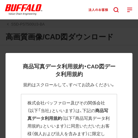
SSD-PST500U3-BA
高画質画像/CAD図ダウンロード
JPGまたはPNGボタンを押すと画像の表示。EPSボタンを押
すと圧縮ファイルのダウンロードが始まります。
商品写真データ利用規約・CAD図デー
JPEG・EPSファイルにはパスが設定されています。画像編集
タ利用規約
の際に便利です。PNG画像は原則として背景を透過したもの
を提供しています。
規約はスクロールして、すべてお読みください。
一部のJPEG・EPSファイルにはパスが設定されていない場合
があります。ご了承ください。
株式会社バッファロー及びその関係会社
掲載データ「JPEG、PNG : 低解像度(RGBカラー)」 「EPS : 高
（以下「当社」といいます）は、下記の
商品写
解像度(CMYKカラー)」
真データ利用規約
（以下「商品写真データ利
用規約」といいます）に同意いただいたお客
SSD-PST500U3-BA
様（個人および法人を含みます）に限定し