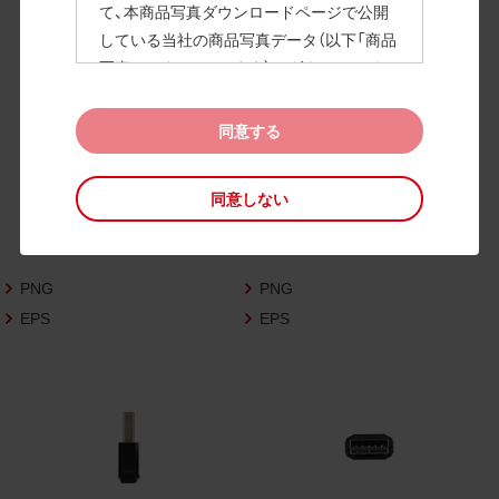
て、本商品写真ダウンロードページで公開
している当社の商品写真データ（以下「商品
高画質画像
写真データ」といいます）のダウンロードお
よび利用を許諾いたします。
また、当社は、下記の
CAD図データ利用規約
同意する
（以下「CAD図データ利用規約」といいます）
に同意いただいたお客様に限定して、本CA
同意しない
D図ダウンロードページで公開している当
社のCAD図データ（以下「CAD図データ」と
いいます）の利用を許諾いたします。
PNG
PNG
お客様が「同意する」ボタンをクリックされ
た場合、商品写真データ利用規約及びCAD
EPS
EPS
図データ利用規約に同意いただいたものと
みなされます。
なお、商品写真データ利用規約及びCAD図
データ利用規約の記載事項は予告なく変更
されることがあります。各データをダウン
ロードする際には最新の規約をご確認くだ