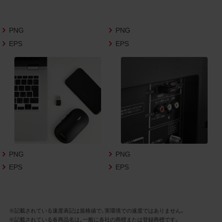
さいますようお願い申し上げます。
商品写真データ利用規約
PNG
PNG
EPS
EPS
1.権利の帰属
お客様は、商品写真データに関する著作権
等の一切の権利が当社に帰属することに同
意します。
2.利用許諾
お客様は、商品写真データ利用規約に従い、
当社商品の販売活動（中古による販売の場
合を除く）に関する広告宣伝又は当社商品
の報道・解説に利用する場合に限り商品写
PNG
PNG
真データを複製、送信可能化して利用でき
EPS
EPS
ます。当社からの個別の同意を得た場合を
除き、上記の目的、利用方法以外に商品写真
データを利用することはできません。
※記載されている速度表記は規格値で、実環境での速度ではありません。
※記載されている各商品名は、一般に各社の商標または登録商標です。