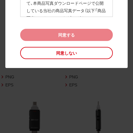
て、本商品写真ダウンロードページで公開
している当社の商品写真データ（以下「商品
高画質画像
写真データ」といいます）のダウンロードお
よび利用を許諾いたします。
また、当社は、下記の
CAD図データ利用規約
同意する
（以下「CAD図データ利用規約」といいます）
に同意いただいたお客様に限定して、本CA
同意しない
D図ダウンロードページで公開している当
社のCAD図データ（以下「CAD図データ」と
いいます）の利用を許諾いたします。
PNG
PNG
お客様が「同意する」ボタンをクリックされ
た場合、商品写真データ利用規約及びCAD
EPS
EPS
図データ利用規約に同意いただいたものと
みなされます。
なお、商品写真データ利用規約及びCAD図
データ利用規約の記載事項は予告なく変更
されることがあります。各データをダウン
ロードする際には最新の規約をご確認くだ