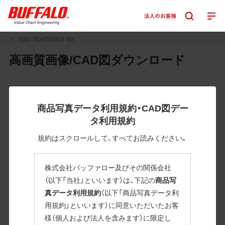
SSD-SDH500U3-BA
高画質画像/CAD図ダウンロード
JPGまたはPNGボタンを押すと画像の表示。EPSボタンを押
すと圧縮ファイルのダウンロードが始まります。
商品写真データ利用規約・CAD図デー
JPEG・EPSファイルにはパスが設定されています。画像編集
タ利用規約
の際に便利です。PNG画像は原則として背景を透過したもの
を提供しています。
規約はスクロールして、すべてお読みください。
一部のJPEG・EPSファイルにはパスが設定されていない場合
があります。ご了承ください。
株式会社バッファロー及びその関係会社
掲載データ「JPEG、PNG : 低解像度(RGBカラー)」 「EPS : 高
（以下「当社」といいます）は、下記の
商品写
解像度(CMYKカラー)」
真データ利用規約
（以下「商品写真データ利
用規約」といいます）に同意いただいたお客
SSD-SDH500U3-BA
様（個人および法人を含みます）に限定し