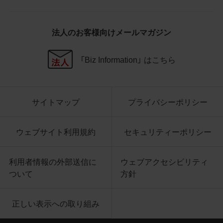
5.商品写真データ利用規約の違反
商品写真データ利用規約に違反した場合、
法人のお客様向けメールマガジン
お客様は直ちに商品写真データの利用を中
止し、消去するものとします。また、商品写
「Biz Information」 はこちら
真データ利用規約に違反したことにより、
当社に損害が生じた場合、お客様はその損
害を賠償するものとします。
サイトマップ
プライバシーポリシー
6.その他
商品写真データ利用規約に定めのない事項
ウェブサイト利用規約
セキュリティーポリシー
については、当社Webサイトの利用条件（
htt
ps://www.buffalo.jp/other/about.html
）によ
利用者情報の外部送信に
ウェブアクセシビリティ
るものとし、同利用条件と異なる事項を定
ついて
方針
めた条項については、商品写真データ利用
規約が優先することとします。
正しい表示への取り組み
CAD図データ利用規約