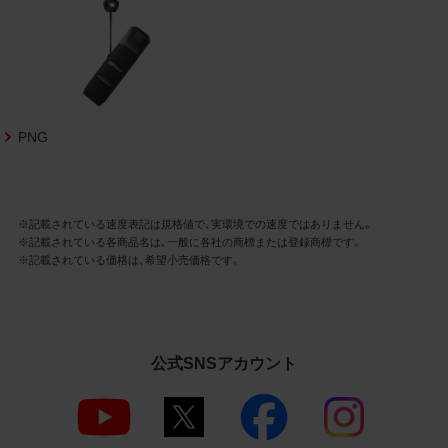
社商品等に近づけて掲記するなどし
て、当社と提携、協力関係等にあると
の示唆や誤解を生じさせうる態様の
利用を行わないこと
その他、当社の運営するサイトではな
いと看者が判断することを困難とす
PNG
るような態様で、商品写真データを利
用しないこと
4.免責事項
※記載されている速度表記は規格値で、実環境での速度ではありません。
当社は、商品写真データの正確性、完全性、
※記載されている各商品名は、一般に各社の商標または登録商標です。
適合性、有用性、最新性、第三者権利の非侵
※記載されている価格は、希望小売価格です。
害等について保証するものではありませ
ん。また、商品写真データの利用に起因し
て発生した一切の損害について、当社はそ
公式SNSアカウント
の賠償の責任を負いません。また、商品写
真データの内容は予告なしに変更又は掲載
を中止することがありますのでご了承くだ
さい。