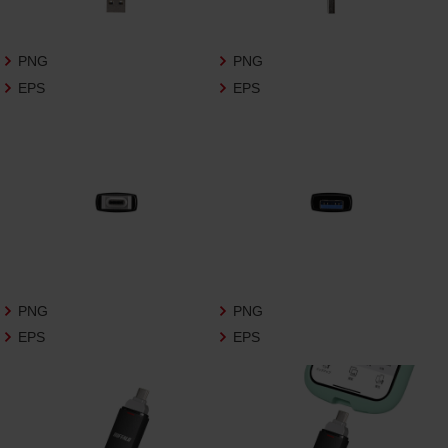
さいますようお願い申し上げます。
商品写真データ利用規約
PNG
PNG
EPS
EPS
1.権利の帰属
お客様は、商品写真データに関する著作権
等の一切の権利が当社に帰属することに同
意します。
2.利用許諾
お客様は、商品写真データ利用規約に従い、
当社商品の販売活動（中古による販売の場
合を除く）に関する広告宣伝又は当社商品
の報道・解説に利用する場合に限り商品写
PNG
PNG
真データを複製、送信可能化して利用でき
EPS
EPS
ます。当社からの個別の同意を得た場合を
除き、上記の目的、利用方法以外に商品写真
データを利用することはできません。