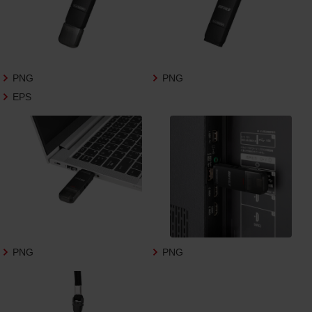
3.遵守事項
お客様は、商品写真データの利用に際し、次
の各号に掲げる事項を遵守するものとしま
す。
PNG
PNG
商品写真データの全部又は一部の譲
EPS
渡、貸与、再利用許諾、改変、著作権表
示の除去等をしないこと
商品写真データに表示されている当
社商品についての情報（社名、商品名
等）を併記する等の方法により、商品
写真データに表示されている商品が、
当社の商品であることを特定できる
表示を行うこと
商品写真データに著作権表示、ラベ
ル、商標その他のマークがある場合、
それらを除去しないこと
PNG
PNG
商品写真データを当社HPのトップ
ページ以外のサイトとのリンクとし
て利用しないこと
商品写真データを他社のロゴ又は他