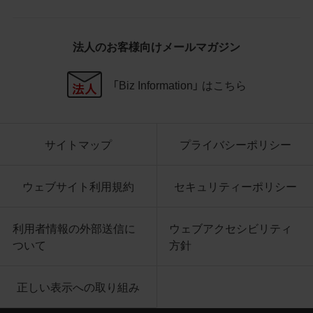
社商品等に近づけて掲記するなどし
て、当社と提携、協力関係等にあると
の示唆や誤解を生じさせうる態様の
法人のお客様向けメールマガジン
利用を行わないこと
その他、当社の運営するサイトではな
いと看者が判断することを困難とす
「Biz Information」 はこちら
るような態様で、商品写真データを利
用しないこと
サイトマップ
プライバシーポリシー
4.免責事項
当社は、商品写真データの正確性、完全性、
適合性、有用性、最新性、第三者権利の非侵
ウェブサイト利用規約
セキュリティーポリシー
害等について保証するものではありませ
ん。また、商品写真データの利用に起因し
利用者情報の外部送信に
ウェブアクセシビリティ
て発生した一切の損害について、当社はそ
ついて
方針
の賠償の責任を負いません。また、商品写
真データの内容は予告なしに変更又は掲載
正しい表示への取り組み
を中止することがありますのでご了承くだ
さい。