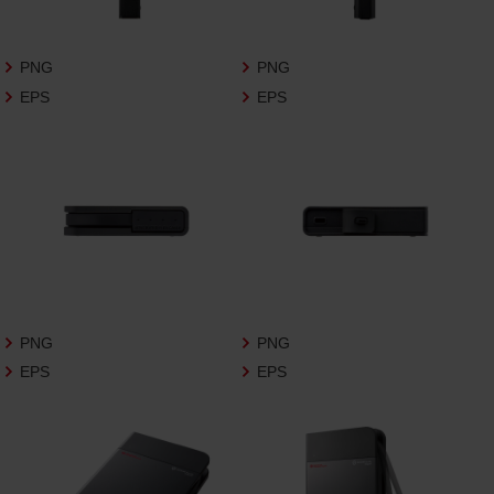
さいますようお願い申し上げます。
商品写真データ利用規約
PNG
PNG
EPS
EPS
1.権利の帰属
お客様は、商品写真データに関する著作権
等の一切の権利が当社に帰属することに同
意します。
2.利用許諾
お客様は、商品写真データ利用規約に従い、
当社商品の販売活動（中古による販売の場
合を除く）に関する広告宣伝又は当社商品
の報道・解説に利用する場合に限り商品写
PNG
PNG
真データを複製、送信可能化して利用でき
EPS
EPS
ます。当社からの個別の同意を得た場合を
除き、上記の目的、利用方法以外に商品写真
データを利用することはできません。