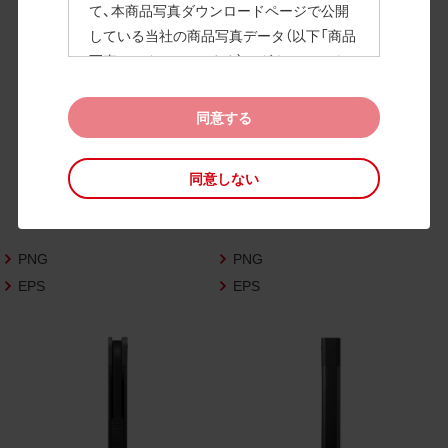
て、本商品写真ダウンロードページで公開
している当社の商品写真データ（以下「商品
高画質画像
写真データ」といいます）のダウンロードお
よび利用を許諾いたします。
また、当社は、下記の
CAD図データ利用規約
同意する
（以下「CAD図データ利用規約」といいます）
に同意いただいたお客様に限定して、本CA
同意しない
D図ダウンロードページで公開している当
社のCAD図データ（以下「CAD図データ」と
いいます）の利用を許諾いたします。
PNG
PNG
お客様が「同意する」ボタンをクリックされ
た場合、商品写真データ利用規約及びCAD
EPS
EPS
図データ利用規約に同意いただいたものと
みなされます。
なお、商品写真データ利用規約及びCAD図
データ利用規約の記載事項は予告なく変更
されることがあります。各データをダウン
ロードする際には最新の規約をご確認くだ