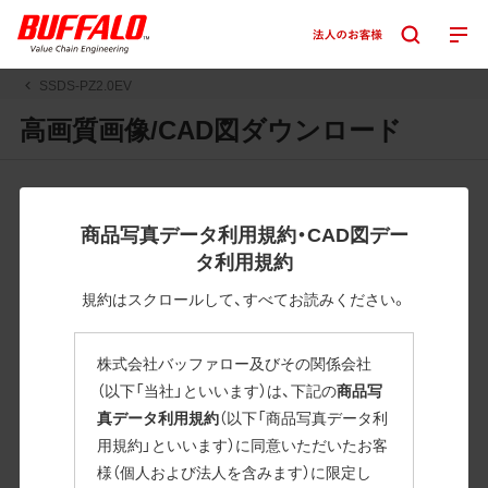
SSDS-PZ2.0EV
高画質画像/CAD図ダウンロード
JPGまたはPNGボタンを押すと画像の表示。EPSボタンを押
すと圧縮ファイルのダウンロードが始まります。
商品写真データ利用規約・CAD図デー
JPEG・EPSファイルにはパスが設定されています。画像編集
タ利用規約
の際に便利です。PNG画像は原則として背景を透過したもの
を提供しています。
規約はスクロールして、すべてお読みください。
一部のJPEG・EPSファイルにはパスが設定されていない場合
があります。ご了承ください。
株式会社バッファロー及びその関係会社
掲載データ「JPEG、PNG : 低解像度(RGBカラー)」 「EPS : 高
（以下「当社」といいます）は、下記の
商品写
解像度(CMYKカラー)」
真データ利用規約
（以下「商品写真データ利
用規約」といいます）に同意いただいたお客
SSDS-PZ2.0EV
様（個人および法人を含みます）に限定し