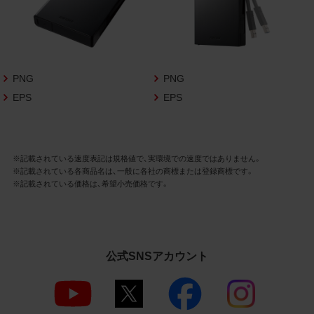
3.遵守事項
お客様は、商品写真データの利用に際し、次
の各号に掲げる事項を遵守するものとしま
す。
PNG
PNG
商品写真データの全部又は一部の譲
EPS
EPS
渡、貸与、再利用許諾、改変、著作権表
示の除去等をしないこと
商品写真データに表示されている当
社商品についての情報（社名、商品名
等）を併記する等の方法により、商品
※記載されている速度表記は規格値で、実環境での速度ではありません。
※記載されている各商品名は、一般に各社の商標または登録商標です。
写真データに表示されている商品が、
※記載されている価格は、希望小売価格です。
当社の商品であることを特定できる
表示を行うこと
商品写真データに著作権表示、ラベ
ル、商標その他のマークがある場合、
それらを除去しないこと
公式SNSアカウント
商品写真データを当社HPのトップ
ページ以外のサイトとのリンクとし
て利用しないこと
商品写真データを他社のロゴ又は他