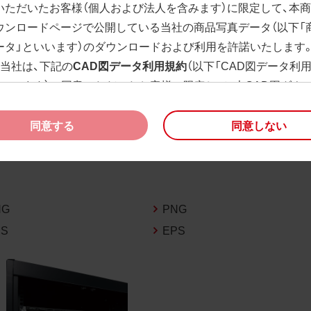
いただいたお客様（個人および法人を含みます）に限定して、本
ウンロードページで公開している当社の商品写真データ（以下「
ータ」といいます）のダウンロードおよび利用を許諾いたします
、当社は、下記の
CAD図データ利用規約
（以下「CAD図データ利
といいます）に同意いただいたお客様に限定して、本CAD図ダウ
ージで公開している当社のCAD図データ（以下「CAD図データ」
）の利用を許諾いたします。
同意する
同意しない
様が「同意する」ボタンをクリックされた場合、商品写真データ
びCAD図データ利用規約に同意いただいたものとみなされます
、商品写真データ利用規約及びCAD図データ利用規約の記載事
く変更されることがあります。各データをダウンロードする際
NG
PNG
規約をご確認くださいますようお願い申し上げます。
PS
EPS
商品写真データ利用規約
権利の帰属
様は、商品写真データに関する著作権等の一切の権利が当社に