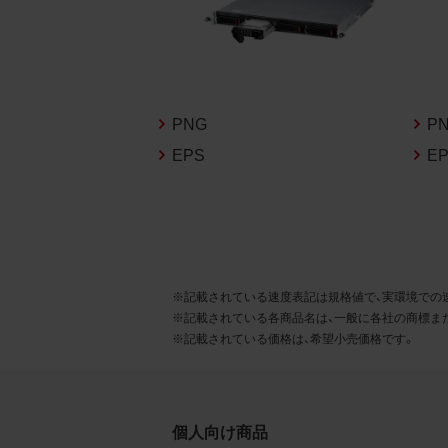
るこ
2.
お客
る販
PNG
P
る場
EPS
E
から
デー
3.
お客
※記載されている速度表記は規格値で、実環境での
もの
※記載されている各商品名は、一般に各社の商標ま
※記載されている価格は、希望小売価格です。
個人向け商品