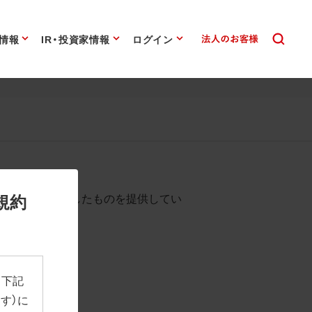
情報
IR・投資家情報
ログイン
始まります。
規約
として背景を透過したものを提供してい
、下記
す）に