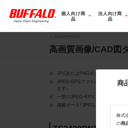
個人向け商
法人向け商
品
品
TS3420RN1604
高画質画像/CAD図
JPGまたはPNGボタンを押すと
商
JPEG・EPSファイルにはパス
ます。
一部のJPEG・EPSファイルに
掲載データ「JPEG、PNG : 低解像度
株式
の
商
TS3420RN1604