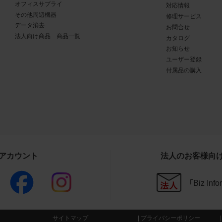
オフィスサプライ
対応情報
商品写真データ利用規約の違反
その他周辺機器
修理サービス
写真データ利用規約に違反した場合、お客様は直ちに商品写真
データ消去
お問合せ
法人向け商品 商品一覧
用を中止し、消去するものとします。また、商品写真データ利用
カタログ
お知らせ
したことにより、当社に損害が生じた場合、お客様はその損害を
ユーザー登録
のとします。
付属品の購入
その他
写真データ利用規約に定めのない事項については、当社Webサ
条件（
https://www.buffalo.jp/other/about.html
）によるものとし、同
と異なる事項を定めた条項については、商品写真データ利用規
ることとします。
Sアカウント
法人のお客様向
CAD図データ利用規約
「Biz In
権利の帰属
様は、CAD図データに関する著作権等の一切の権利が当社又は
委託する第三者に帰属することに同意します。
サイトマップ
プライバシーポリシー