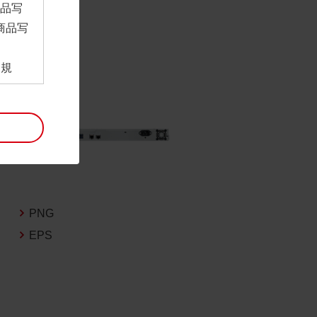
商品写
商品写
。
用規
ンロー
といい
利用規
。
項は予
には最
PNG
EPS
帰属す