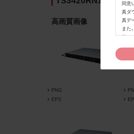
同意
真ダ
高画質画像
真デ
また
約」
ドペ
ます
お客
約及
なお
告な
PNG
P
新の
EPS
E
1.
お客