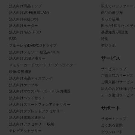
る商品が、当社の商品であることを特定できる表示を行うこと
法人向け商品トップ
教えてバッファロー
商品写真データに著作権表示、ラベル、商標その他のマークが
法人向けWi-Fi(無線LAN)
商品の選び方
合、それらを除去しないこと
法人向け有線LAN
もっと活用！
商品写真データを当社HPのトップページ以外のサイトとのリ
法人向けルーター
困った！知りたい！そ
して利用しないこと
法人向けNAS・HDD
基礎知識・用語集
商品写真データを他社のロゴ又は他社商品等に近づけて掲記す
SSD
特集
どして、当社と提携、協力関係等にあるとの示唆や誤解を生じ
ブルーレイ/DVD/CDドライブ
デジラボ
る態様の利用を行わないこと
法人向けメモリー・組込み/OEM
サービス
その他、当社の運営するサイトではないと看者が判断すること
法人向けUSBメモリー
メモリーカード・カードリーダー/ライター
とするような態様で、商品写真データを利用しないこと
サービストップ
映像/音響機器
ご購入時のサービス
法人向け液晶ディスプレイ
免責事項
ご購入後のサービス
法人向けケーブル
法人のお客様向けサ
法人向けマウス・キーボード・入力機器
は、商品写真データの正確性、完全性、適合性、有用性、最新性、第
データ復旧サービス
法人向けヘッドセット
の非侵害等について保証するものではありません。また、商品写
法人向けスマートフォンアクセサリー
サポート
タの利用に起因して発生した一切の損害について、当社はその
法人向けタブレットアクセサリー
を負いません。また、商品写真データの内容は予告なしに変更又
法人向け電源関連用品
サポートトップ
法人向けアクセサリー・収納
よくある質問
中止することがありますのでご了承ください。
テレビアクセサリー
ダウンロード