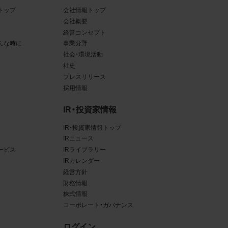
トップ
会社情報トップ
ある場
会社概要
経営コンセプト
ンクと
んな時に
事業分野
社会・環境活動
るな
社史
させう
プレスリリース
採用情報
を困難
IR・投資家情報
IR・投資家情報トップ
IRニュース
ービス
IRライブラリー
三者
IRカレンダー
真
経営方針
財務情報
賠償の
株式情報
は掲
コーポレート・ガバナンス
ログイン