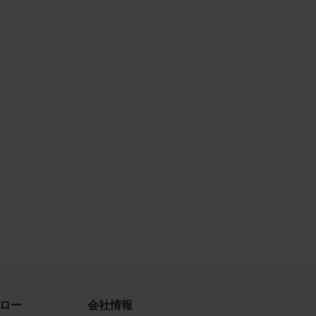
古によ
利用す
当社
品写真
守する
、著作
、商
てい
ロー
会社情報