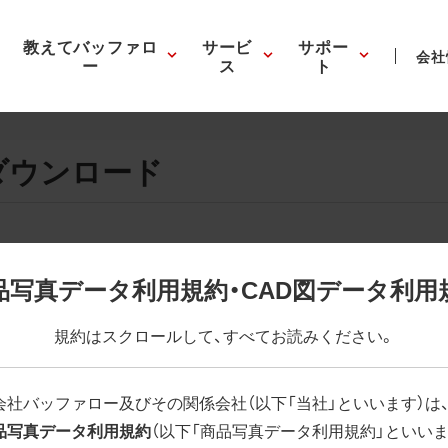
教えてバッファロ
サービ
サポー
会社
ー
ス
ト
ダウンロード
画像の表示。EPSボタンを押すと圧縮ファイルのダウンロードが
品写真データ利用規約・CAD図データ利用
が設定されています。画像編集の際に便利です。PNG画像は原則
規約はスクロールして、すべてお読みください。
はパスが設定されていない場合があります。ご了承ください。
(RGBカラー)」 「EPS : 高解像度(CMYKカラー)」
会社バッファロー及びその関係会社（以下「当社」といいます）は
品写真データ利用規約
（以下「商品写真データ利用規約」といいま