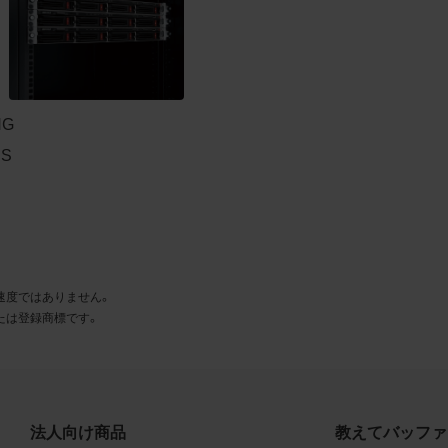
とに同意します。
利用許諾
様は、商品写真データ利用規約に従い、当社商品の販売活動（中
売の場合を除く）に関する広告宣伝又は当社商品の報道・解説に
NG
合に限り商品写真データを複製、送信可能化して利用できます。
PS
の個別の同意を得た場合を除き、上記の目的、利用方法以外に商
タを利用することはできません。
遵守事項
様は、商品写真データの利用に際し、次の各号に掲げる事項を遵
速度ではありません。
とします。
たは登録商標です。
商品写真データの全部又は一部の譲渡、貸与、再利用許諾、改変
権表示の除去等をしないこと
商品写真データに表示されている当社商品についての情報（社名
品名等）を併記する等の方法により、商品写真データに表示され
法人向け商品
教えてバッファ