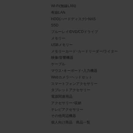
Wi-Fi(無線LAN)
有線LAN
HDD(ハードディスク)・NAS
SSD
ブルーレイ/DVD/CDドライブ
メモリー
USBメモリー
メモリーカード・カードリーダー/ライター
映像/音響機器
ケーブル
マウス・キーボード・入力機器
Webカメラ・ヘッドセット
4.
スマートフォンアクセサリー
タブレットアクセサリー
当社
電源関連用品
権利
アクセサリー・収納
デー
テレビアクセサリー
責任
その他周辺機器
個人向け商品 商品一覧
載を