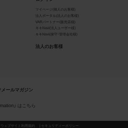
マイページ(個人のお客様)
データ
法人ポータル(法人のお客様)
規約に
VARパートナー(販売店様)
キキNavi(法人ユーザー様)
賠償す
キキNavi(保守・管理会社様)
法人のお客様
イトの
利用
約が優
けメールマガジン
formation」 はこちら
当社の
ウェブサイト利用規約
セキュリティーポリシー