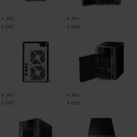
さいますようお願い申し上げます。
商品写真データ利用規約
JPG
JPG
EPS
EPS
1.権利の帰属
お客様は、商品写真データに関する著作権
等の一切の権利が当社に帰属することに同
意します。
2.利用許諾
お客様は、商品写真データ利用規約に従い、
当社商品の販売活動（中古による販売の場
合を除く）に関する広告宣伝又は当社商品
の報道・解説に利用する場合に限り商品写
JPG
JPG
真データを複製、送信可能化して利用でき
EPS
EPS
ます。当社からの個別の同意を得た場合を
除き、上記の目的、利用方法以外に商品写真
データを利用することはできません。