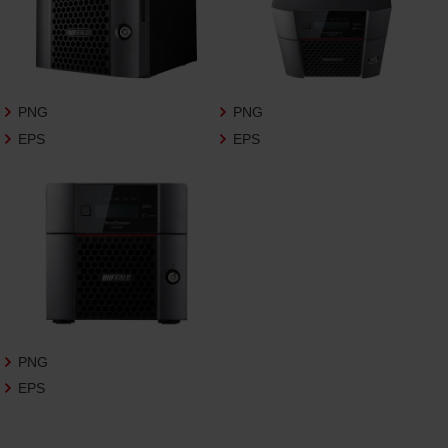
3.遵守事項
お客様は、商品写真データの利用に際し、次
の各号に掲げる事項を遵守するものとしま
す。
PNG
PNG
商品写真データの全部又は一部の譲
EPS
EPS
渡、貸与、再利用許諾、改変、著作権表
示の除去等をしないこと
商品写真データに表示されている当
社商品についての情報（社名、商品名
等）を併記する等の方法により、商品
写真データに表示されている商品が、
当社の商品であることを特定できる
表示を行うこと
商品写真データに著作権表示、ラベ
ル、商標その他のマークがある場合、
それらを除去しないこと
PNG
商品写真データを当社HPのトップ
EPS
ページ以外のサイトとのリンクとし
て利用しないこと
商品写真データを他社のロゴ又は他