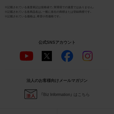
社商品等に近づけて掲記するなどし
※記載されている速度表記は規格値で、実環境での速度ではありません。
て、当社と提携、協力関係等にあると
※記載されている各商品名は、一般に各社の商標または登録商標です。
の示唆や誤解を生じさせうる態様の
※記載されている価格は、希望小売価格です。
利用を行わないこと
その他、当社の運営するサイトではな
いと看者が判断することを困難とす
るような態様で、商品写真データを利
用しないこと
公式SNSアカウント
4.免責事項
当社は、商品写真データの正確性、完全性、
適合性、有用性、最新性、第三者権利の非侵
害等について保証するものではありませ
ん。また、商品写真データの利用に起因し
法人のお客様向けメールマガジン
て発生した一切の損害について、当社はそ
の賠償の責任を負いません。また、商品写
「Biz Information」 はこちら
真データの内容は予告なしに変更又は掲載
を中止することがありますのでご了承くだ
さい。