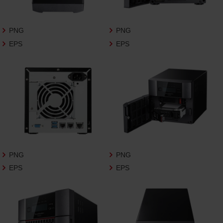
さいますようお願い申し上げます。
商品写真データ利用規約
PNG
PNG
EPS
EPS
1.権利の帰属
お客様は、商品写真データに関する著作権
等の一切の権利が当社に帰属することに同
意します。
2.利用許諾
お客様は、商品写真データ利用規約に従い、
当社商品の販売活動（中古による販売の場
合を除く）に関する広告宣伝又は当社商品
の報道・解説に利用する場合に限り商品写
PNG
PNG
真データを複製、送信可能化して利用でき
EPS
EPS
ます。当社からの個別の同意を得た場合を
除き、上記の目的、利用方法以外に商品写真
データを利用することはできません。