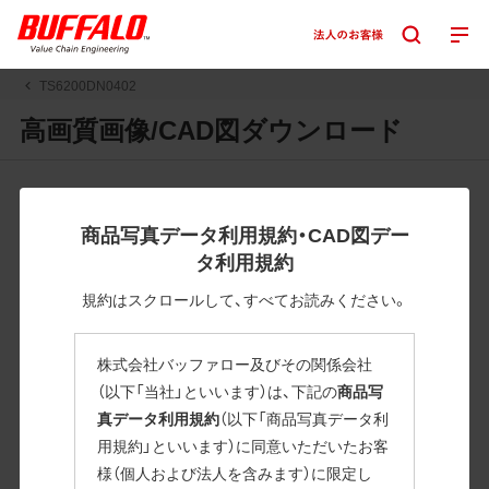
TS6200DN0402
高画質画像/CAD図ダウンロード
JPGまたはPNGボタンを押すと画像の表示。EPSボタンを押
すと圧縮ファイルのダウンロードが始まります。
商品写真データ利用規約・CAD図デー
JPEG・EPSファイルにはパスが設定されています。画像編集
タ利用規約
の際に便利です。PNG画像は原則として背景を透過したもの
を提供しています。
規約はスクロールして、すべてお読みください。
一部のJPEG・EPSファイルにはパスが設定されていない場合
があります。ご了承ください。
株式会社バッファロー及びその関係会社
掲載データ「JPEG、PNG : 低解像度(RGBカラー)」 「EPS : 高
（以下「当社」といいます）は、下記の
商品写
解像度(CMYKカラー)」
真データ利用規約
（以下「商品写真データ利
用規約」といいます）に同意いただいたお客
TS6200DN0402
様（個人および法人を含みます）に限定し