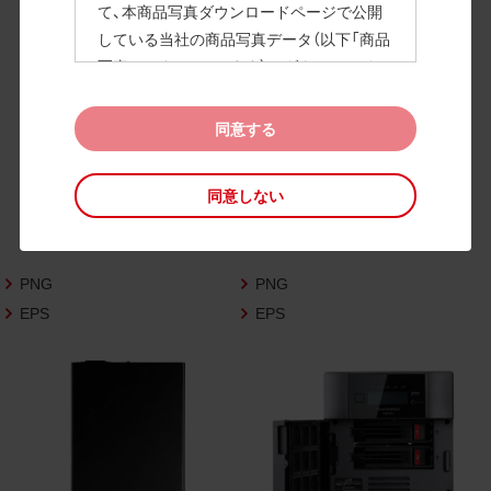
て、本商品写真ダウンロードページで公開
している当社の商品写真データ（以下「商品
高画質画像
写真データ」といいます）のダウンロードお
よび利用を許諾いたします。
また、当社は、下記の
CAD図データ利用規約
同意する
（以下「CAD図データ利用規約」といいます）
に同意いただいたお客様に限定して、本CA
同意しない
D図ダウンロードページで公開している当
社のCAD図データ（以下「CAD図データ」と
いいます）の利用を許諾いたします。
PNG
PNG
お客様が「同意する」ボタンをクリックされ
た場合、商品写真データ利用規約及びCAD
EPS
EPS
図データ利用規約に同意いただいたものと
みなされます。
なお、商品写真データ利用規約及びCAD図
データ利用規約の記載事項は予告なく変更
されることがあります。各データをダウン
ロードする際には最新の規約をご確認くだ