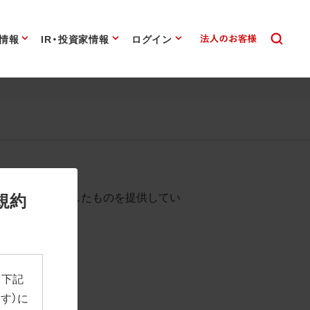
情報
IR・投資家情報
ログイン
始まります。
規約
として背景を透過したものを提供してい
、下記
す）に