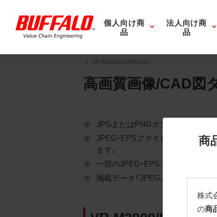
個人向け商
法人向け商
品
品
VR-M2000/UTMEX1Y
高画質画像/CAD図
JPGまたはPNGボタンを押すと
商
JPEG・EPSファイルにはパス
ます。
一部のJPEG・EPSファイルに
掲載データ「JPEG、PNG : 低解像度
株式
の
商
VR-M2000/UTMEX1