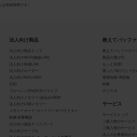
とに同意します。
たは登録商標です。
利用許諾
様は、商品写真データ利用規約に従い、当社商品の販売活動（中
売の場合を除く）に関する広告宣伝又は当社商品の報道・解説に
法人向け商品
教えてバッファ
合に限り商品写真データを複製、送信可能化して利用できます。
法人向け商品トップ
教えてバッファロー
の個別の同意を得た場合を除き、上記の目的、利用方法以外に商
法人向けWi-Fi(無線LAN)
商品の選び方
タを利用することはできません。
法人向け有線LAN
もっと活用！
法人向けルーター
困った！知りたい！そ
遵守事項
法人向けNAS・HDD
基礎知識・用語集
SSD
特集
様は、商品写真データの利用に際し、次の各号に掲げる事項を遵
ブルーレイ/DVD/CDドライブ
デジラボ
とします。
法人向けメモリー・組込み/OEM
サービス
法人向けUSBメモリー
商品写真データの全部又は一部の譲渡、貸与、再利用許諾、改変
メモリーカード・カードリーダー/ライター
サービストップ
権表示の除去等をしないこと
映像/音響機器
ご購入時のサービス
商品写真データに表示されている当社商品についての情報（社名
法人向け液晶ディスプレイ
ご購入後のサービス
品名等）を併記する等の方法により、商品写真データに表示され
法人向けケーブル
法人のお客様向けサ