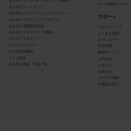
る商品が、当社の商品であることを特定できる表示を行うこと
法人向けマウス・キーボード・入力機器
データ復旧サービス
法人向けヘッドセット
商品写真データに著作権表示、ラベル、商標その他のマークが
法人向けスマートフォンアクセサリー
合、それらを除去しないこと
サポート
法人向けタブレットアクセサリー
商品写真データを当社HPのトップページ以外のサイトとのリ
法人向け電源関連用品
サポートトップ
して利用しないこと
法人向けアクセサリー・収納
よくある質問
商品写真データを他社のロゴ又は他社商品等に近づけて掲記す
テレビアクセサリー
ダウンロード
どして、当社と提携、協力関係等にあるとの示唆や誤解を生じ
オフィスサプライ
対応情報
る態様の利用を行わないこと
その他周辺機器
修理サービス
その他、当社の運営するサイトではないと看者が判断すること
データ消去
お問合せ
とするような態様で、商品写真データを利用しないこと
法人向け商品 商品一覧
カタログ
お知らせ
ユーザー登録
免責事項
付属品の購入
は、商品写真データの正確性、完全性、適合性、有用性、最新性、第
の非侵害等について保証するものではありません。また、商品写
タの利用に起因して発生した一切の損害について、当社はその
を負いません。また、商品写真データの内容は予告なしに変更又
中止することがありますのでご了承ください。