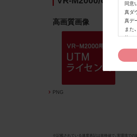
同意
真ダ
高画質画像
真デ
また
約」
ドペ
ます
お客
約及
なお
告な
PNG
新の
1.
お客
※記載されている速度表記は規格値で、実環境での