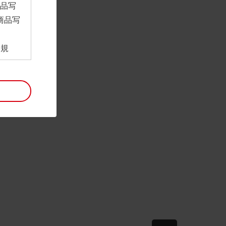
商品写
商品写
。
用規
ンロー
といい
利用規
。
項は予
には最
帰属す