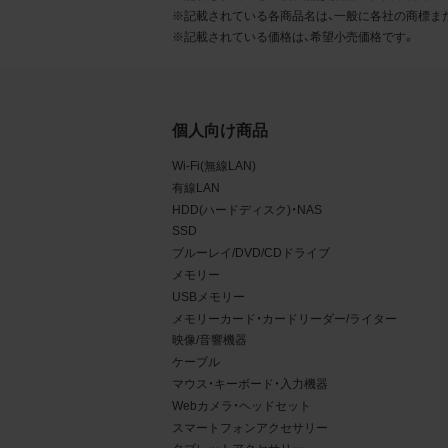
るこ
※記載されている各商品名は、一般に各社の商標ま
※記載されている価格は、希望小売価格です。
2.
お客
る販
個人向け商品
る場
Wi-Fi(無線LAN)
から
有線LAN
デー
HDD(ハードディスク)・NAS
SSD
3.
ブルーレイ/DVD/CDドライブ
メモリー
お客
USBメモリー
もの
メモリーカード・カードリーダー/ライター
映像/音響機器
ケーブル
マウス・キーボード・入力機器
Webカメラ・ヘッドセット
スマートフォンアクセサリー