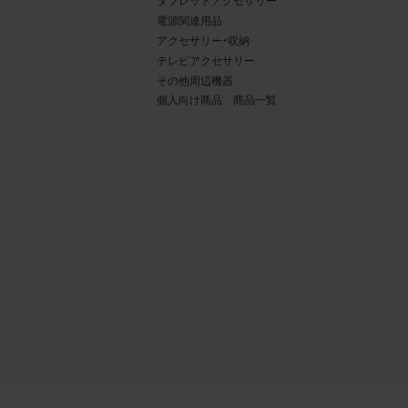
タブレットアクセサリー
電源関連用品
アクセサリー・収納
テレビアクセサリー
その他周辺機器
個人向け商品 商品一覧
4.
当社
権利
デー
責任
載を