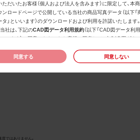
いただいたお客様（個人および法人を含みます）に限定して、本
ウンロードページで公開している当社の商品写真データ（以下「
ータ」といいます）のダウンロードおよび利用を許諾いたします
、当社は、下記の
CAD図データ利用規約
（以下「CAD図データ利
といいます）に同意いただいたお客様に限定して、本CAD図ダウ
ージで公開している当社のCAD図データ（以下「CAD図データ」
）の利用を許諾いたします。
同意する
同意しない
様が「同意する」ボタンをクリックされた場合、商品写真データ
びCAD図データ利用規約に同意いただいたものとみなされます
、商品写真データ利用規約及びCAD図データ利用規約の記載事
く変更されることがあります。各データをダウンロードする際
規約をご確認くださいますようお願い申し上げます。
商品写真データ利用規約
権利の帰属
様は、商品写真データに関する著作権等の一切の権利が当社に
速度ではありません。