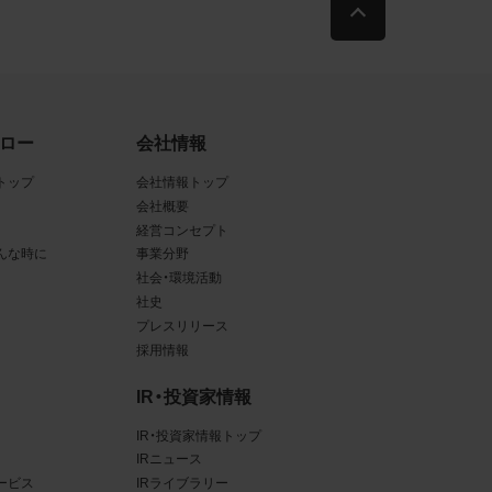
古によ
利用す
ロー
会社情報
当社
トップ
会社情報トップ
品写真
会社概要
経営コンセプト
んな時に
事業分野
社会・環境活動
社史
守する
プレスリリース
採用情報
、著作
IR・投資家情報
IR・投資家情報トップ
、商
IRニュース
てい
ービス
IRライブラリー