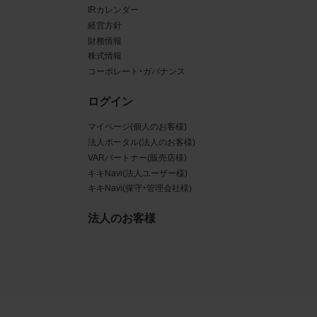
IRカレンダー
ある場
経営方針
財務情報
ンクと
株式情報
コーポレート・ガバナンス
るな
ログイン
させう
マイページ(個人のお客様)
を困難
法人ポータル(法人のお客様)
VARパートナー(販売店様)
キキNavi(法人ユーザー様)
キキNavi(保守・管理会社様)
三者
法人のお客様
真
賠償の
は掲