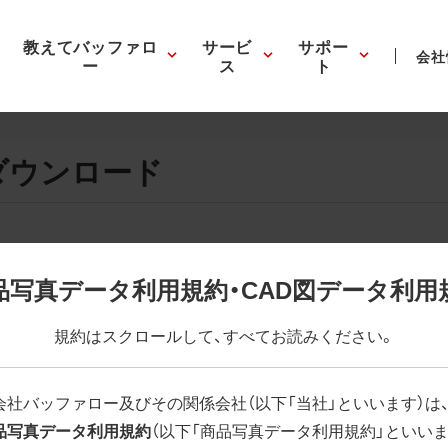
教えてバッファロ
サービ
サポー
会社
ー
ス
ト
ダウンロード
画像の表示。EPSボタンを押すと圧縮ファイルのダウンロードが
品写真データ利用規約・CAD図データ利用
が設定されています。画像編集の際に便利です。PNG画像は原則
規約はスクロールして、すべてお読みください。
はパスが設定されていない場合があります。ご了承ください。
(RGBカラー)」 「EPS : 高解像度(CMYKカラー)」
会社バッファロー及びその関係会社（以下「当社」といいます）は
品写真データ利用規約
（以下「商品写真データ利用規約」といいま
Y