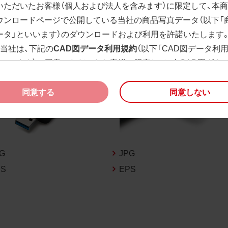
いただいたお客様（個人および法人を含みます）に限定して、本
ウンロードページで公開している当社の商品写真データ（以下「
ータ」といいます）のダウンロードおよび利用を許諾いたします
、当社は、下記の
CAD図データ利用規約
（以下「CAD図データ利
といいます）に同意いただいたお客様に限定して、本CAD図ダウ
ージで公開している当社のCAD図データ（以下「CAD図データ」
）の利用を許諾いたします。
同意する
同意しない
様が「同意する」ボタンをクリックされた場合、商品写真データ
びCAD図データ利用規約に同意いただいたものとみなされます
、商品写真データ利用規約及びCAD図データ利用規約の記載事
く変更されることがあります。各データをダウンロードする際
PG
JPG
規約をご確認くださいますようお願い申し上げます。
PS
EPS
商品写真データ利用規約
権利の帰属
様は、商品写真データに関する著作権等の一切の権利が当社に