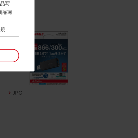
商品写
商品写
。
用規
ンロー
といい
利用規
。
項は予
には最
JPG
帰属す