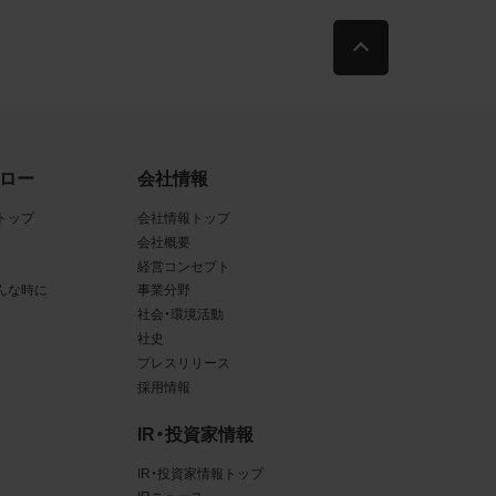
古によ
利用す
当社
ロー
会社情報
品写真
トップ
会社情報トップ
会社概要
経営コンセプト
んな時に
事業分野
守する
社会・環境活動
社史
プレスリリース
採用情報
、著作
IR・投資家情報
、商
てい
IR・投資家情報トップ