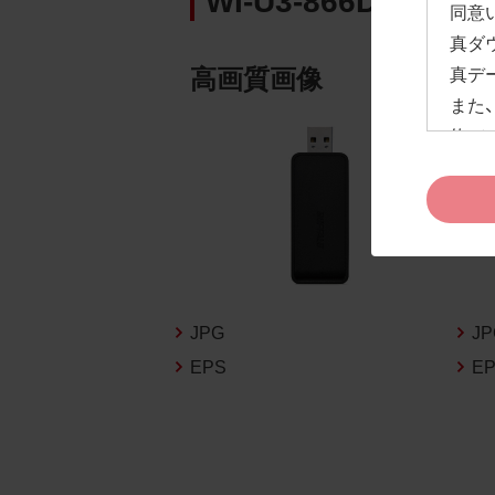
同意
真ダ
高画質画像
真デ
また
約」
ドペ
ます
お客
約及
なお
告な
JPG
J
新の
EPS
E
1.
お客