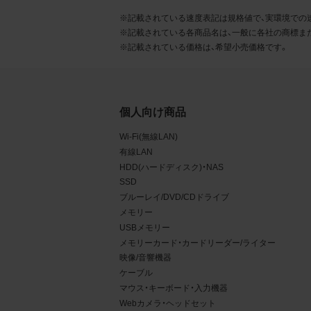
るこ
※記載されている速度表記は規格値で、実環境での
※記載されている各商品名は、一般に各社の商標ま
2.
※記載されている価格は、希望小売価格です。
お客
る販
る場
個人向け商品
から
Wi-Fi(無線LAN)
デー
有線LAN
HDD(ハードディスク)・NAS
3.
SSD
お客
ブルーレイ/DVD/CDドライブ
メモリー
もの
USBメモリー
メモリーカード・カードリーダー/ライター
映像/音響機器
ケーブル
マウス・キーボード・入力機器
Webカメラ・ヘッドセット