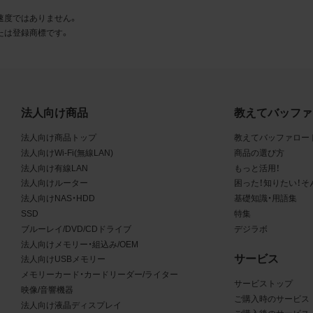
とに同意します。
速度ではありません。
たは登録商標です。
利用許諾
様は、商品写真データ利用規約に従い、当社商品の販売活動（中
売の場合を除く）に関する広告宣伝又は当社商品の報道・解説に
合に限り商品写真データを複製、送信可能化して利用できます。
法人向け商品
教えてバッファ
の個別の同意を得た場合を除き、上記の目的、利用方法以外に商
法人向け商品トップ
教えてバッファロー
タを利用することはできません。
法人向けWi-Fi(無線LAN)
商品の選び方
法人向け有線LAN
もっと活用！
遵守事項
法人向けルーター
困った！知りたい！そ
様は、商品写真データの利用に際し、次の各号に掲げる事項を遵
法人向けNAS・HDD
基礎知識・用語集
SSD
特集
とします。
ブルーレイ/DVD/CDドライブ
デジラボ
法人向けメモリー・組込み/OEM
商品写真データの全部又は一部の譲渡、貸与、再利用許諾、改変
サービス
法人向けUSBメモリー
権表示の除去等をしないこと
メモリーカード・カードリーダー/ライター
商品写真データに表示されている当社商品についての情報（社名
サービストップ
映像/音響機器
品名等）を併記する等の方法により、商品写真データに表示され
ご購入時のサービス
法人向け液晶ディスプレイ