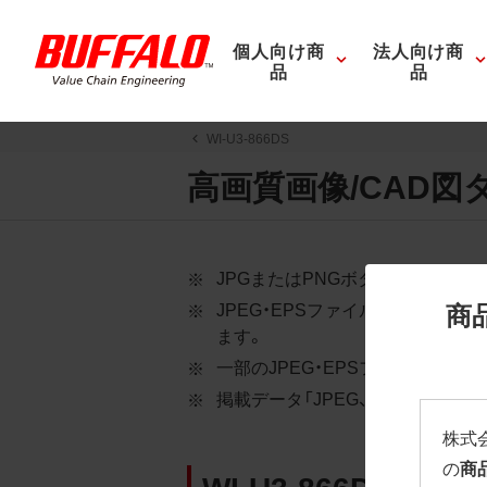
個人向け商
法人向け商
品
品
WI-U3-866DS
高画質画像/CAD図
JPGまたはPNGボタンを押すと
商
JPEG・EPSファイルにはパス
ます。
一部のJPEG・EPSファイルに
掲載データ「JPEG、PNG : 低解像度
株式
の
商
WI-U3-866DS