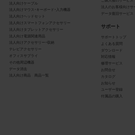
る商品が、当社の商品であることを特定できる表示を行うこと
ご購入後のサービス
法人向けケーブル
法人のお客様向けサ
商品写真データに著作権表示、ラベル、商標その他のマークが
法人向けマウス・キーボード・入力機器
データ復旧サービス
合、それらを除去しないこと
法人向けヘッドセット
商品写真データを当社HPのトップページ以外のサイトとのリ
法人向けスマートフォンアクセサリー
サポート
して利用しないこと
法人向けタブレットアクセサリー
法人向け電源関連用品
商品写真データを他社のロゴ又は他社商品等に近づけて掲記す
サポートトップ
法人向けアクセサリー・収納
よくある質問
どして、当社と提携、協力関係等にあるとの示唆や誤解を生じ
テレビアクセサリー
ダウンロード
る態様の利用を行わないこと
オフィスサプライ
対応情報
その他、当社の運営するサイトではないと看者が判断すること
その他周辺機器
修理サービス
とするような態様で、商品写真データを利用しないこと
データ消去
お問合せ
法人向け商品 商品一覧
カタログ
免責事項
お知らせ
ユーザー登録
は、商品写真データの正確性、完全性、適合性、有用性、最新性、第
付属品の購入
の非侵害等について保証するものではありません。また、商品写
タの利用に起因して発生した一切の損害について、当社はその
を負いません。また、商品写真データの内容は予告なしに変更又
中止することがありますのでご了承ください。