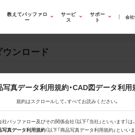
教えてバッファロ
サービ
サポー
会社
ー
ス
ト
ダウンロード
画像の表示。EPSボタンを押すと圧縮ファイルのダウンロードが
品写真データ利用規約・CAD図データ利用
が設定されています。画像編集の際に便利です。PNG画像は原則
規約はスクロールして、すべてお読みください。
はパスが設定されていない場合があります。ご了承ください。
(RGBカラー)」 「EPS : 高解像度(CMYKカラー)」
会社バッファロー及びその関係会社（以下「当社」といいます）は
品写真データ利用規約
（以下「商品写真データ利用規約」といいま