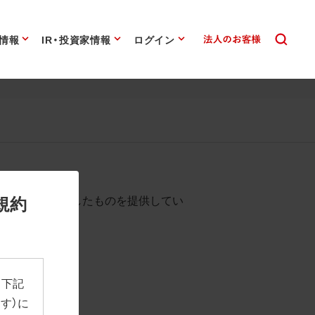
情報
IR・投資家情報
ログイン
始まります。
規約
として背景を透過したものを提供してい
、下記
す）に