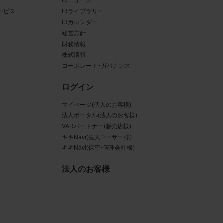
IRニュース
ービス
IRライブラリー
ある場
IRカレンダー
経営方針
ンクと
財務情報
株式情報
るな
コーポレート・ガバナンス
させう
ログイン
を困難
マイページ(個人のお客様)
法人ポータル(法人のお客様)
VARパートナー(販売店様)
キキNavi(法人ユーザー様)
キキNavi(保守・管理会社様)
三者
真
法人のお客様
賠償の
は掲