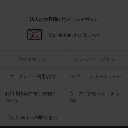
社商品等に近づけて掲記するなどし
て、当社と提携、協力関係等にあると
の示唆や誤解を生じさせうる態様の
法人のお客様向けメールマガジン
利用を行わないこと
その他、当社の運営するサイトではな
いと看者が判断することを困難とす
「Biz Information」 はこちら
るような態様で、商品写真データを利
用しないこと
サイトマップ
プライバシーポリシー
4.免責事項
当社は、商品写真データの正確性、完全性、
適合性、有用性、最新性、第三者権利の非侵
ウェブサイト利用規約
セキュリティーポリシー
害等について保証するものではありませ
ん。また、商品写真データの利用に起因し
利用者情報の外部送信に
ウェブアクセシビリティ
て発生した一切の損害について、当社はそ
ついて
方針
の賠償の責任を負いません。また、商品写
真データの内容は予告なしに変更又は掲載
正しい表示への取り組み
を中止することがありますのでご了承くだ
さい。