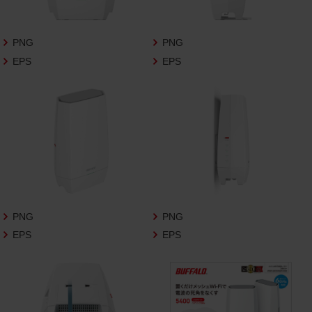
さいますようお願い申し上げます。
商品写真データ利用規約
PNG
PNG
EPS
EPS
1.権利の帰属
お客様は、商品写真データに関する著作権
等の一切の権利が当社に帰属することに同
意します。
2.利用許諾
お客様は、商品写真データ利用規約に従い、
当社商品の販売活動（中古による販売の場
合を除く）に関する広告宣伝又は当社商品
の報道・解説に利用する場合に限り商品写
PNG
PNG
真データを複製、送信可能化して利用でき
EPS
EPS
ます。当社からの個別の同意を得た場合を
除き、上記の目的、利用方法以外に商品写真
データを利用することはできません。