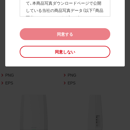
て、本商品写真ダウンロードページで公開
している当社の商品写真データ（以下「商品
高画質画像
写真データ」といいます）のダウンロードお
よび利用を許諾いたします。
また、当社は、下記の
CAD図データ利用規約
同意する
（以下「CAD図データ利用規約」といいます）
に同意いただいたお客様に限定して、本CA
同意しない
D図ダウンロードページで公開している当
社のCAD図データ（以下「CAD図データ」と
いいます）の利用を許諾いたします。
PNG
PNG
お客様が「同意する」ボタンをクリックされ
た場合、商品写真データ利用規約及びCAD
EPS
EPS
図データ利用規約に同意いただいたものと
みなされます。
なお、商品写真データ利用規約及びCAD図
データ利用規約の記載事項は予告なく変更
されることがあります。各データをダウン
ロードする際には最新の規約をご確認くだ