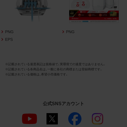
3.遵守事項
お客様は、商品写真データの利用に際し、次
の各号に掲げる事項を遵守するものとしま
す。
PNG
PNG
商品写真データの全部又は一部の譲
EPS
渡、貸与、再利用許諾、改変、著作権表
示の除去等をしないこと
商品写真データに表示されている当
社商品についての情報（社名、商品名
等）を併記する等の方法により、商品
※記載されている速度表記は規格値で、実環境での速度ではありません。
※記載されている各商品名は、一般に各社の商標または登録商標です。
写真データに表示されている商品が、
※記載されている価格は、希望小売価格です。
当社の商品であることを特定できる
表示を行うこと
商品写真データに著作権表示、ラベ
ル、商標その他のマークがある場合、
それらを除去しないこと
公式SNSアカウント
商品写真データを当社HPのトップ
ページ以外のサイトとのリンクとし
て利用しないこと
商品写真データを他社のロゴ又は他