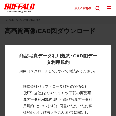
WNR-5400XE6P/2SD
高画質画像/CAD図ダウンロード
JPGまたはPNGボタンを押すと画像の表示。EPSボタンを押
すと圧縮ファイルのダウンロードが始まります。
商品写真データ利用規約・CAD図デー
JPEG・EPSファイルにはパスが設定されています。画像編集
タ利用規約
の際に便利です。PNG画像は原則として背景を透過したもの
を提供しています。
規約はスクロールして、すべてお読みください。
一部のJPEG・EPSファイルにはパスが設定されていない場合
があります。ご了承ください。
株式会社バッファロー及びその関係会社
掲載データ「JPEG、PNG : 低解像度(RGBカラー)」 「EPS : 高
（以下「当社」といいます）は、下記の
商品写
解像度(CMYKカラー)」
真データ利用規約
（以下「商品写真データ利
用規約」といいます）に同意いただいたお客
WNR-5400XE6P/2SD
様（個人および法人を含みます）に限定し