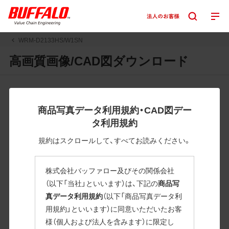
WRM-D2133HS/W1SN
高画質画像/CAD図ダウンロード
JPGまたはPNGボタンを押すと画像の表示。EPSボタンを押
すと圧縮ファイルのダウンロードが始まります。
商品写真データ利用規約・CAD図デー
JPEG・EPSファイルにはパスが設定されています。画像編集
タ利用規約
の際に便利です。PNG画像は原則として背景を透過したもの
を提供しています。
規約はスクロールして、すべてお読みください。
一部のJPEG・EPSファイルにはパスが設定されていない場合
があります。ご了承ください。
株式会社バッファロー及びその関係会社
掲載データ「JPEG、PNG : 低解像度(RGBカラー)」 「EPS : 高
（以下「当社」といいます）は、下記の
商品写
解像度(CMYKカラー)」
真データ利用規約
（以下「商品写真データ利
用規約」といいます）に同意いただいたお客
WRM-D2133HS/W1SN
様（個人および法人を含みます）に限定し