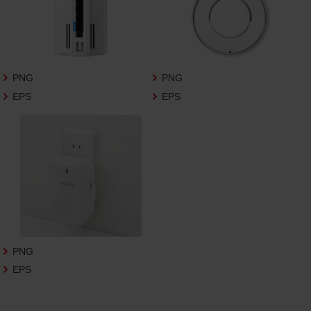
3.遵守事項
お客様は、商品写真データの利用に際し、次
の各号に掲げる事項を遵守するものとしま
す。
PNG
PNG
商品写真データの全部又は一部の譲
EPS
EPS
渡、貸与、再利用許諾、改変、著作権表
示の除去等をしないこと
商品写真データに表示されている当
社商品についての情報（社名、商品名
等）を併記する等の方法により、商品
写真データに表示されている商品が、
当社の商品であることを特定できる
表示を行うこと
商品写真データに著作権表示、ラベ
ル、商標その他のマークがある場合、
それらを除去しないこと
PNG
商品写真データを当社HPのトップ
EPS
ページ以外のサイトとのリンクとし
て利用しないこと
商品写真データを他社のロゴ又は他