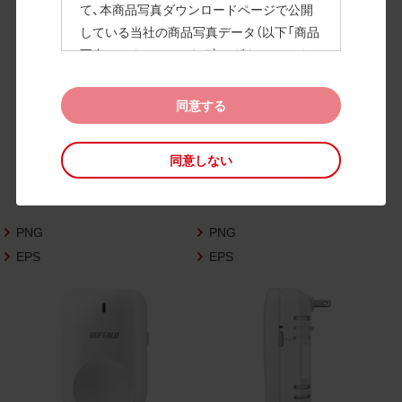
て、本商品写真ダウンロードページで公開
している当社の商品写真データ（以下「商品
高画質画像
写真データ」といいます）のダウンロードお
よび利用を許諾いたします。
また、当社は、下記の
CAD図データ利用規約
同意する
（以下「CAD図データ利用規約」といいます）
に同意いただいたお客様に限定して、本CA
同意しない
D図ダウンロードページで公開している当
社のCAD図データ（以下「CAD図データ」と
いいます）の利用を許諾いたします。
PNG
PNG
お客様が「同意する」ボタンをクリックされ
た場合、商品写真データ利用規約及びCAD
EPS
EPS
図データ利用規約に同意いただいたものと
みなされます。
なお、商品写真データ利用規約及びCAD図
データ利用規約の記載事項は予告なく変更
されることがあります。各データをダウン
ロードする際には最新の規約をご確認くだ