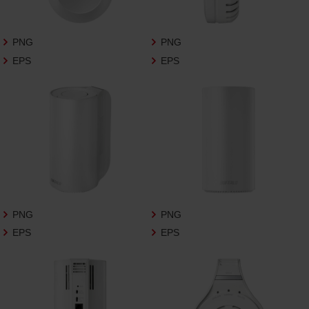
さいますようお願い申し上げます。
商品写真データ利用規約
PNG
PNG
EPS
EPS
1.権利の帰属
お客様は、商品写真データに関する著作権
等の一切の権利が当社に帰属することに同
意します。
2.利用許諾
お客様は、商品写真データ利用規約に従い、
当社商品の販売活動（中古による販売の場
合を除く）に関する広告宣伝又は当社商品
の報道・解説に利用する場合に限り商品写
PNG
PNG
真データを複製、送信可能化して利用でき
EPS
EPS
ます。当社からの個別の同意を得た場合を
除き、上記の目的、利用方法以外に商品写真
データを利用することはできません。