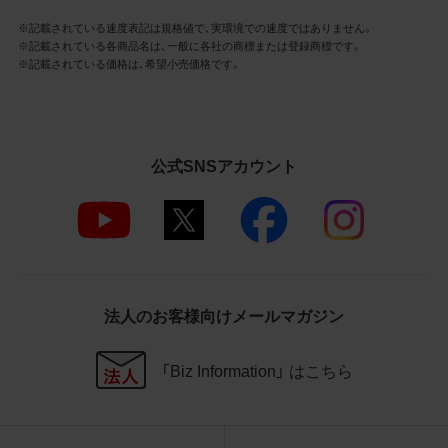
社商品等に近づけて掲記するなどし
※記載されている速度表記は規格値で、実環境での速度ではありません。
て、当社と提携、協力関係等にあると
※記載されている各商品名は、一般に各社の商標または登録商標です。
の示唆や誤解を生じさせうる態様の
※記載されている価格は、希望小売価格です。
利用を行わないこと
その他、当社の運営するサイトではな
いと看者が判断することを困難とす
るような態様で、商品写真データを利
用しないこと
公式SNSアカウント
4.免責事項
当社は、商品写真データの正確性、完全性、
適合性、有用性、最新性、第三者権利の非侵
害等について保証するものではありませ
ん。また、商品写真データの利用に起因し
法人のお客様向けメールマガジン
て発生した一切の損害について、当社はそ
の賠償の責任を負いません。また、商品写
「Biz Information」 はこちら
真データの内容は予告なしに変更又は掲載
を中止することがありますのでご了承くだ
さい。