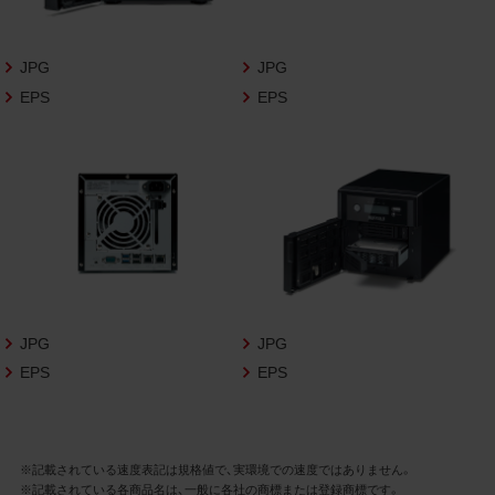
さいますようお願い申し上げます。
商品写真データ利用規約
JPG
JPG
EPS
EPS
1.権利の帰属
お客様は、商品写真データに関する著作権
等の一切の権利が当社に帰属することに同
意します。
2.利用許諾
お客様は、商品写真データ利用規約に従い、
当社商品の販売活動（中古による販売の場
合を除く）に関する広告宣伝又は当社商品
の報道・解説に利用する場合に限り商品写
JPG
JPG
真データを複製、送信可能化して利用でき
EPS
EPS
ます。当社からの個別の同意を得た場合を
除き、上記の目的、利用方法以外に商品写真
データを利用することはできません。
※記載されている速度表記は規格値で、実環境での速度ではありません。
※記載されている各商品名は、一般に各社の商標または登録商標です。