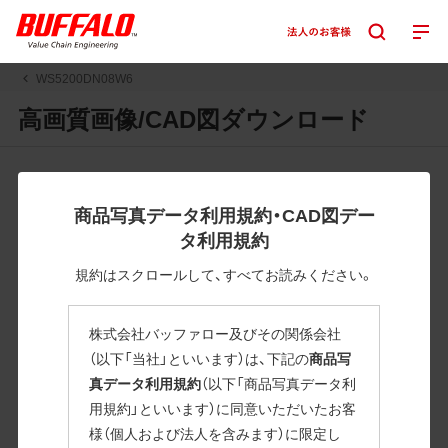
WS5200DN08W6
高画質画像/CAD図ダウンロード
JPGまたはPNGボタンを押すと画像の表示。EPSボタンを押
すと圧縮ファイルのダウンロードが始まります。
商品写真データ利用規約・CAD図デー
JPEG・EPSファイルにはパスが設定されています。画像編集
タ利用規約
の際に便利です。PNG画像は原則として背景を透過したもの
を提供しています。
規約はスクロールして、すべてお読みください。
一部のJPEG・EPSファイルにはパスが設定されていない場合
があります。ご了承ください。
株式会社バッファロー及びその関係会社
掲載データ「JPEG、PNG : 低解像度(RGBカラー)」 「EPS : 高
（以下「当社」といいます）は、下記の
商品写
解像度(CMYKカラー)」
真データ利用規約
（以下「商品写真データ利
用規約」といいます）に同意いただいたお客
WS5200DN08W6
様（個人および法人を含みます）に限定し