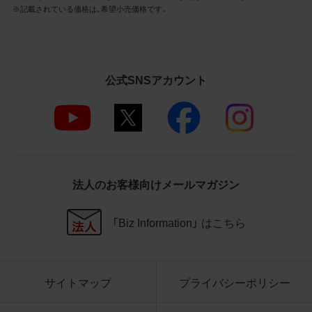
3.遵守事項
※記載されている価格は、希望小売価格です。
お客様は、商品写真データの利用に際し、次
の各号に掲げる事項を遵守するものとしま
す。
公式SNSアカウント
商品写真データの全部又は一部の譲
渡、貸与、再利用許諾、改変、著作権表
示の除去等をしないこと
商品写真データに表示されている当
社商品についての情報（社名、商品名
等）を併記する等の方法により、商品
写真データに表示されている商品が、
法人のお客様向けメールマガジン
当社の商品であることを特定できる
表示を行うこと
商品写真データに著作権表示、ラベ
「Biz Information」 はこちら
ル、商標その他のマークがある場合、
それらを除去しないこと
商品写真データを当社HPのトップ
ページ以外のサイトとのリンクとし
サイトマップ
プライバシーポリシー
て利用しないこと
商品写真データを他社のロゴ又は他