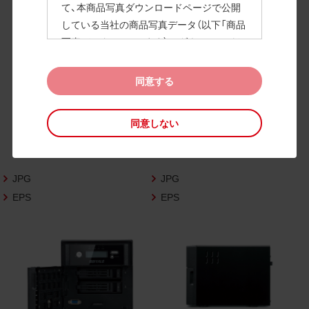
て、本商品写真ダウンロードページで公開
している当社の商品写真データ（以下「商品
高画質画像
写真データ」といいます）のダウンロードお
よび利用を許諾いたします。
また、当社は、下記の
CAD図データ利用規約
同意する
（以下「CAD図データ利用規約」といいます）
に同意いただいたお客様に限定して、本CA
同意しない
D図ダウンロードページで公開している当
社のCAD図データ（以下「CAD図データ」と
いいます）の利用を許諾いたします。
JPG
JPG
お客様が「同意する」ボタンをクリックされ
た場合、商品写真データ利用規約及びCAD
EPS
EPS
図データ利用規約に同意いただいたものと
みなされます。
なお、商品写真データ利用規約及びCAD図
データ利用規約の記載事項は予告なく変更
されることがあります。各データをダウン
ロードする際には最新の規約をご確認くだ