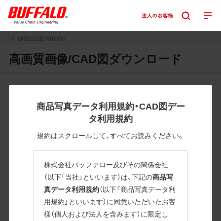
WS5220DN08W6
高画質画像/CAD図ダウンロード
JPGまたはPNGボタンを押すと画像の表示。EPSボタンを押
すと圧縮ファイルのダウンロードが始まります。
商品写真データ利用規約・CAD図デー
JPEG・EPSファイルにはパスが設定されています。画像編集
タ利用規約
の際に便利です。PNG画像は原則として背景を透過したもの
を提供しています。
規約はスクロールして、すべてお読みください。
一部のJPEG・EPSファイルにはパスが設定されていない場合
があります。ご了承ください。
株式会社バッファロー及びその関係会社
掲載データ「JPEG、PNG : 低解像度(RGBカラー)」 「EPS : 高
（以下「当社」といいます）は、下記の
商品写
解像度(CMYKカラー)」
真データ利用規約
（以下「商品写真データ利
用規約」といいます）に同意いただいたお客
WS5220DN08W6
様（個人および法人を含みます）に限定し