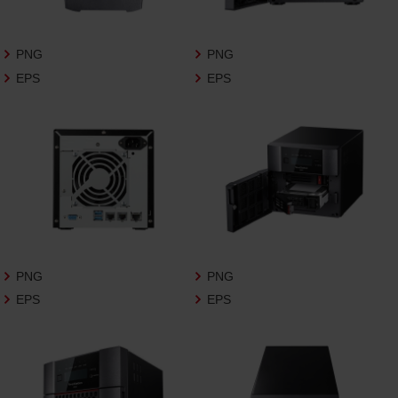
さいますようお願い申し上げます。
商品写真データ利用規約
PNG
PNG
EPS
EPS
1.権利の帰属
お客様は、商品写真データに関する著作権
等の一切の権利が当社に帰属することに同
意します。
2.利用許諾
お客様は、商品写真データ利用規約に従い、
当社商品の販売活動（中古による販売の場
合を除く）に関する広告宣伝又は当社商品
の報道・解説に利用する場合に限り商品写
PNG
PNG
真データを複製、送信可能化して利用でき
EPS
EPS
ます。当社からの個別の同意を得た場合を
除き、上記の目的、利用方法以外に商品写真
データを利用することはできません。