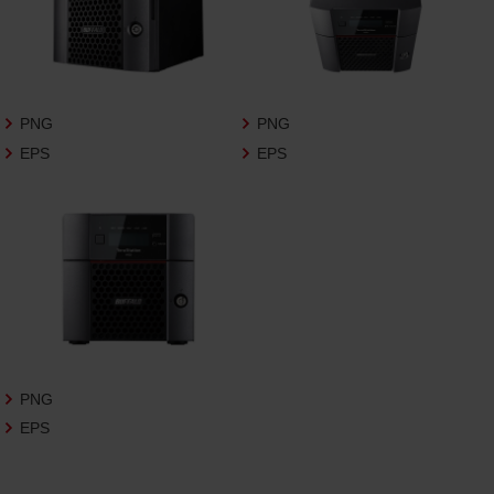
3.遵守事項
お客様は、商品写真データの利用に際し、次
の各号に掲げる事項を遵守するものとしま
す。
PNG
PNG
商品写真データの全部又は一部の譲
EPS
EPS
渡、貸与、再利用許諾、改変、著作権表
示の除去等をしないこと
商品写真データに表示されている当
社商品についての情報（社名、商品名
等）を併記する等の方法により、商品
写真データに表示されている商品が、
当社の商品であることを特定できる
表示を行うこと
商品写真データに著作権表示、ラベ
ル、商標その他のマークがある場合、
それらを除去しないこと
PNG
商品写真データを当社HPのトップ
EPS
ページ以外のサイトとのリンクとし
て利用しないこと
商品写真データを他社のロゴ又は他