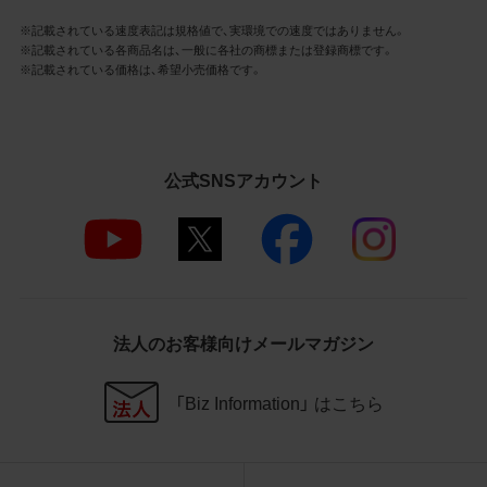
社商品等に近づけて掲記するなどし
※記載されている速度表記は規格値で、実環境での速度ではありません。
て、当社と提携、協力関係等にあると
※記載されている各商品名は、一般に各社の商標または登録商標です。
の示唆や誤解を生じさせうる態様の
※記載されている価格は、希望小売価格です。
利用を行わないこと
その他、当社の運営するサイトではな
いと看者が判断することを困難とす
るような態様で、商品写真データを利
用しないこと
公式SNSアカウント
4.免責事項
当社は、商品写真データの正確性、完全性、
適合性、有用性、最新性、第三者権利の非侵
害等について保証するものではありませ
ん。また、商品写真データの利用に起因し
法人のお客様向けメールマガジン
て発生した一切の損害について、当社はそ
の賠償の責任を負いません。また、商品写
「Biz Information」 はこちら
真データの内容は予告なしに変更又は掲載
を中止することがありますのでご了承くだ
さい。