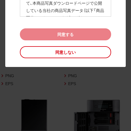
て、本商品写真ダウンロードページで公開
している当社の商品写真データ（以下「商品
高画質画像
写真データ」といいます）のダウンロードお
よび利用を許諾いたします。
また、当社は、下記の
CAD図データ利用規約
同意する
（以下「CAD図データ利用規約」といいます）
に同意いただいたお客様に限定して、本CA
同意しない
D図ダウンロードページで公開している当
社のCAD図データ（以下「CAD図データ」と
いいます）の利用を許諾いたします。
PNG
PNG
お客様が「同意する」ボタンをクリックされ
た場合、商品写真データ利用規約及びCAD
EPS
EPS
図データ利用規約に同意いただいたものと
みなされます。
なお、商品写真データ利用規約及びCAD図
データ利用規約の記載事項は予告なく変更
されることがあります。各データをダウン
ロードする際には最新の規約をご確認くだ