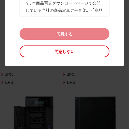
て、本商品写真ダウンロードページで公開
している当社の商品写真データ（以下「商品
高画質画像
写真データ」といいます）のダウンロードお
よび利用を許諾いたします。
また、当社は、下記の
CAD図データ利用規約
同意する
（以下「CAD図データ利用規約」といいます）
に同意いただいたお客様に限定して、本CA
同意しない
D図ダウンロードページで公開している当
社のCAD図データ（以下「CAD図データ」と
いいます）の利用を許諾いたします。
JPG
JPG
お客様が「同意する」ボタンをクリックされ
た場合、商品写真データ利用規約及びCAD
EPS
EPS
図データ利用規約に同意いただいたものと
みなされます。
なお、商品写真データ利用規約及びCAD図
データ利用規約の記載事項は予告なく変更
されることがあります。各データをダウン
ロードする際には最新の規約をご確認くだ