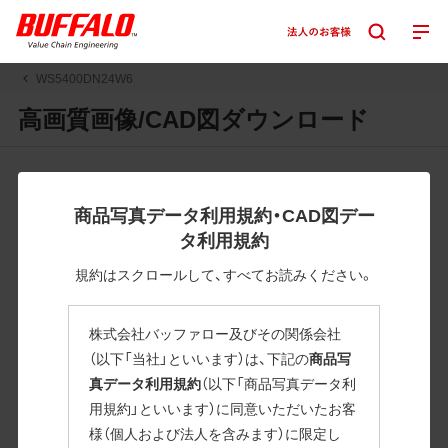
WS5400DN24W6
高画質画像/CAD図ダウンロード
JPGまたはPNGボタンを押すと画像の表示。EPSボタンを押
すと圧縮ファイルのダウンロードが始まります。
商品写真データ利用規約・CAD図デー
JPEG・EPSファイルにはパスが設定されています。画像編集
タ利用規約
の際に便利です。PNG画像は原則として背景を透過したもの
を提供しています。
規約はスクロールして、すべてお読みください。
一部のJPEG・EPSファイルにはパスが設定されていない場合
があります。ご了承ください。
株式会社バッファロー及びその関係会社
掲載データ「JPEG、PNG : 低解像度(RGBカラー)」 「EPS : 高
（以下「当社」といいます）は、下記の
商品写
解像度(CMYKカラー)」
真データ利用規約
（以下「商品写真データ利
用規約」といいます）に同意いただいたお客
WS5400DN24W6
様（個人および法人を含みます）に限定し