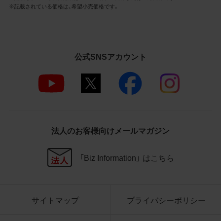
3.遵守事項
※記載されている価格は、希望小売価格です。
お客様は、商品写真データの利用に際し、次
の各号に掲げる事項を遵守するものとしま
す。
公式SNSアカウント
商品写真データの全部又は一部の譲
渡、貸与、再利用許諾、改変、著作権表
示の除去等をしないこと
商品写真データに表示されている当
社商品についての情報（社名、商品名
等）を併記する等の方法により、商品
写真データに表示されている商品が、
法人のお客様向けメールマガジン
当社の商品であることを特定できる
表示を行うこと
商品写真データに著作権表示、ラベ
「Biz Information」 はこちら
ル、商標その他のマークがある場合、
それらを除去しないこと
商品写真データを当社HPのトップ
ページ以外のサイトとのリンクとし
サイトマップ
プライバシーポリシー
て利用しないこと
商品写真データを他社のロゴ又は他