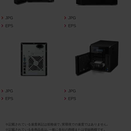
さいますようお願い申し上げます。
商品写真データ利用規約
JPG
JPG
EPS
EPS
1.権利の帰属
お客様は、商品写真データに関する著作権
等の一切の権利が当社に帰属することに同
意します。
2.利用許諾
お客様は、商品写真データ利用規約に従い、
当社商品の販売活動（中古による販売の場
合を除く）に関する広告宣伝又は当社商品
の報道・解説に利用する場合に限り商品写
JPG
JPG
真データを複製、送信可能化して利用でき
EPS
EPS
ます。当社からの個別の同意を得た場合を
除き、上記の目的、利用方法以外に商品写真
データを利用することはできません。
※記載されている速度表記は規格値で、実環境での速度ではありません。
※記載されている各商品名は、一般に各社の商標または登録商標です。