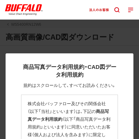
WS5400RN12W6
高画質画像/CAD図ダウンロード
JPGまたはPNGボタンを押すと画像の表示。EPSボタンを押
すと圧縮ファイルのダウンロードが始まります。
商品写真データ利用規約・CAD図デー
JPEG・EPSファイルにはパスが設定されています。画像編集
タ利用規約
の際に便利です。PNG画像は原則として背景を透過したもの
を提供しています。
規約はスクロールして、すべてお読みください。
一部のJPEG・EPSファイルにはパスが設定されていない場合
があります。ご了承ください。
株式会社バッファロー及びその関係会社
掲載データ「JPEG、PNG : 低解像度(RGBカラー)」 「EPS : 高
（以下「当社」といいます）は、下記の
商品写
解像度(CMYKカラー)」
真データ利用規約
（以下「商品写真データ利
用規約」といいます）に同意いただいたお客
WS5400RN12W6
様（個人および法人を含みます）に限定し