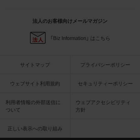
社商品等に近づけて掲記するなどし
て、当社と提携、協力関係等にあると
の示唆や誤解を生じさせうる態様の
法人のお客様向けメールマガジン
利用を行わないこと
その他、当社の運営するサイトではな
いと看者が判断することを困難とす
「Biz Information」 はこちら
るような態様で、商品写真データを利
用しないこと
サイトマップ
プライバシーポリシー
4.免責事項
当社は、商品写真データの正確性、完全性、
適合性、有用性、最新性、第三者権利の非侵
ウェブサイト利用規約
セキュリティーポリシー
害等について保証するものではありませ
ん。また、商品写真データの利用に起因し
利用者情報の外部送信に
ウェブアクセシビリティ
て発生した一切の損害について、当社はそ
ついて
方針
の賠償の責任を負いません。また、商品写
真データの内容は予告なしに変更又は掲載
正しい表示への取り組み
を中止することがありますのでご了承くだ
さい。