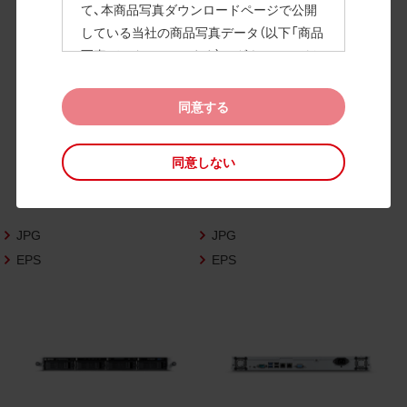
て、本商品写真ダウンロードページで公開
している当社の商品写真データ（以下「商品
高画質画像
写真データ」といいます）のダウンロードお
よび利用を許諾いたします。
また、当社は、下記の
CAD図データ利用規約
同意する
（以下「CAD図データ利用規約」といいます）
に同意いただいたお客様に限定して、本CA
同意しない
D図ダウンロードページで公開している当
社のCAD図データ（以下「CAD図データ」と
いいます）の利用を許諾いたします。
JPG
JPG
お客様が「同意する」ボタンをクリックされ
た場合、商品写真データ利用規約及びCAD
EPS
EPS
図データ利用規約に同意いただいたものと
みなされます。
なお、商品写真データ利用規約及びCAD図
データ利用規約の記載事項は予告なく変更
されることがあります。各データをダウン
ロードする際には最新の規約をご確認くだ