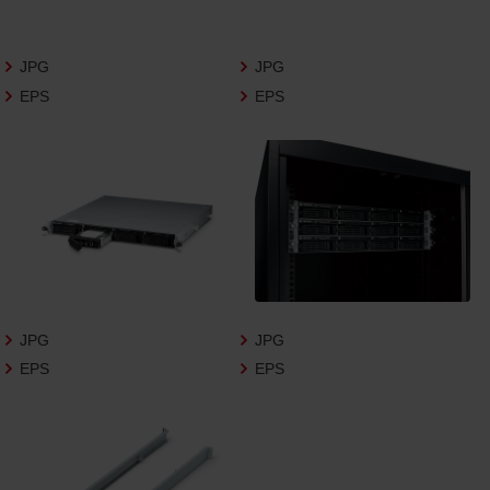
さいますようお願い申し上げます。
商品写真データ利用規約
JPG
JPG
EPS
EPS
1.権利の帰属
お客様は、商品写真データに関する著作権
等の一切の権利が当社に帰属することに同
意します。
2.利用許諾
お客様は、商品写真データ利用規約に従い、
当社商品の販売活動（中古による販売の場
合を除く）に関する広告宣伝又は当社商品
の報道・解説に利用する場合に限り商品写
JPG
JPG
真データを複製、送信可能化して利用でき
EPS
EPS
ます。当社からの個別の同意を得た場合を
除き、上記の目的、利用方法以外に商品写真
データを利用することはできません。