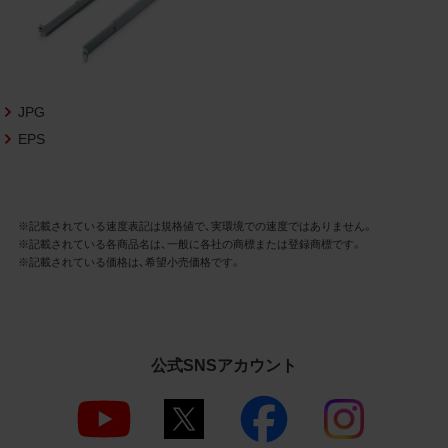
3.遵守事項
お客様は、商品写真データの利用に際し、次
の各号に掲げる事項を遵守するものとしま
す。
JPG
商品写真データの全部又は一部の譲
EPS
渡、貸与、再利用許諾、改変、著作権表
示の除去等をしないこと
商品写真データに表示されている当
社商品についての情報（社名、商品名
等）を併記する等の方法により、商品
※記載されている速度表記は規格値で、実環境での速度ではありません。
※記載されている各商品名は、一般に各社の商標または登録商標です。
写真データに表示されている商品が、
※記載されている価格は、希望小売価格です。
当社の商品であることを特定できる
表示を行うこと
商品写真データに著作権表示、ラベ
ル、商標その他のマークがある場合、
それらを除去しないこと
公式SNSアカウント
商品写真データを当社HPのトップ
ページ以外のサイトとのリンクとし
て利用しないこと
商品写真データを他社のロゴ又は他