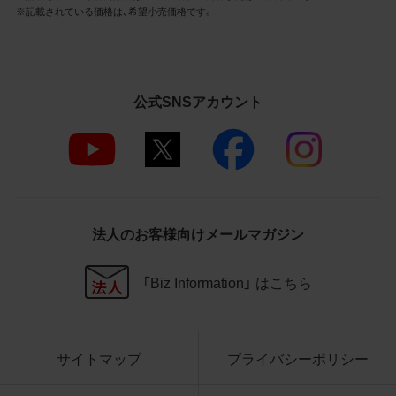
3.遵守事項
※記載されている価格は、希望小売価格です。
お客様は、商品写真データの利用に際し、次
の各号に掲げる事項を遵守するものとしま
す。
公式SNSアカウント
商品写真データの全部又は一部の譲
渡、貸与、再利用許諾、改変、著作権表
示の除去等をしないこと
商品写真データに表示されている当
社商品についての情報（社名、商品名
等）を併記する等の方法により、商品
写真データに表示されている商品が、
法人のお客様向けメールマガジン
当社の商品であることを特定できる
表示を行うこと
商品写真データに著作権表示、ラベ
「Biz Information」 はこちら
ル、商標その他のマークがある場合、
それらを除去しないこと
商品写真データを当社HPのトップ
ページ以外のサイトとのリンクとし
サイトマップ
プライバシーポリシー
て利用しないこと
商品写真データを他社のロゴ又は他