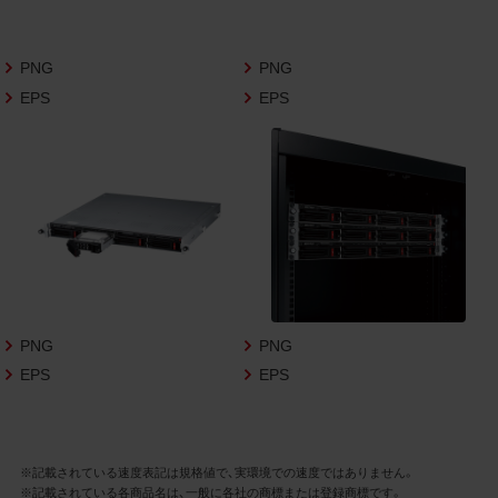
さいますようお願い申し上げます。
商品写真データ利用規約
PNG
PNG
EPS
EPS
1.権利の帰属
お客様は、商品写真データに関する著作権
等の一切の権利が当社に帰属することに同
意します。
2.利用許諾
お客様は、商品写真データ利用規約に従い、
当社商品の販売活動（中古による販売の場
合を除く）に関する広告宣伝又は当社商品
の報道・解説に利用する場合に限り商品写
PNG
PNG
真データを複製、送信可能化して利用でき
EPS
EPS
ます。当社からの個別の同意を得た場合を
除き、上記の目的、利用方法以外に商品写真
データを利用することはできません。
※記載されている速度表記は規格値で、実環境での速度ではありません。
※記載されている各商品名は、一般に各社の商標または登録商標です。