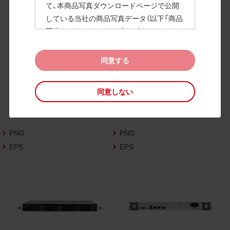
て、本商品写真ダウンロードページで公開
している当社の商品写真データ（以下「商品
高画質画像
写真データ」といいます）のダウンロードお
よび利用を許諾いたします。
また、当社は、下記の
CAD図データ利用規約
同意する
（以下「CAD図データ利用規約」といいます）
に同意いただいたお客様に限定して、本CA
同意しない
D図ダウンロードページで公開している当
社のCAD図データ（以下「CAD図データ」と
いいます）の利用を許諾いたします。
PNG
PNG
お客様が「同意する」ボタンをクリックされ
た場合、商品写真データ利用規約及びCAD
EPS
EPS
図データ利用規約に同意いただいたものと
みなされます。
なお、商品写真データ利用規約及びCAD図
データ利用規約の記載事項は予告なく変更
されることがあります。各データをダウン
ロードする際には最新の規約をご確認くだ