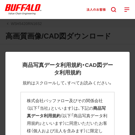
WSH5420RN16S2
高画質画像/CAD図ダウンロード
JPGまたはPNGボタンを押すと画像の表示。EPSボタンを押
すと圧縮ファイルのダウンロードが始まります。
商品写真データ利用規約・CAD図デー
JPEG・EPSファイルにはパスが設定されています。画像編集
タ利用規約
の際に便利です。PNG画像は原則として背景を透過したもの
を提供しています。
規約はスクロールして、すべてお読みください。
一部のJPEG・EPSファイルにはパスが設定されていない場合
があります。ご了承ください。
株式会社バッファロー及びその関係会社
掲載データ「JPEG、PNG : 低解像度(RGBカラー)」 「EPS : 高
（以下「当社」といいます）は、下記の
商品写
解像度(CMYKカラー)」
真データ利用規約
（以下「商品写真データ利
用規約」といいます）に同意いただいたお客
WSH5420RN16S2
様（個人および法人を含みます）に限定し