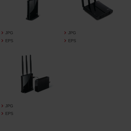
3.遵守事項
お客様は、商品写真データの利用に際し、次
の各号に掲げる事項を遵守するものとしま
す。
JPG
JPG
商品写真データの全部又は一部の譲
EPS
EPS
渡、貸与、再利用許諾、改変、著作権表
示の除去等をしないこと
商品写真データに表示されている当
社商品についての情報（社名、商品名
等）を併記する等の方法により、商品
写真データに表示されている商品が、
当社の商品であることを特定できる
表示を行うこと
商品写真データに著作権表示、ラベ
ル、商標その他のマークがある場合、
それらを除去しないこと
JPG
商品写真データを当社HPのトップ
EPS
ページ以外のサイトとのリンクとし
て利用しないこと
商品写真データを他社のロゴ又は他