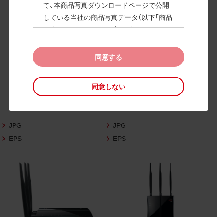
て、本商品写真ダウンロードページで公開
している当社の商品写真データ（以下「商品
高画質画像
写真データ」といいます）のダウンロードお
よび利用を許諾いたします。
また、当社は、下記の
CAD図データ利用規約
同意する
（以下「CAD図データ利用規約」といいます）
に同意いただいたお客様に限定して、本CA
同意しない
D図ダウンロードページで公開している当
社のCAD図データ（以下「CAD図データ」と
いいます）の利用を許諾いたします。
JPG
JPG
お客様が「同意する」ボタンをクリックされ
た場合、商品写真データ利用規約及びCAD
EPS
EPS
図データ利用規約に同意いただいたものと
みなされます。
なお、商品写真データ利用規約及びCAD図
データ利用規約の記載事項は予告なく変更
されることがあります。各データをダウン
ロードする際には最新の規約をご確認くだ