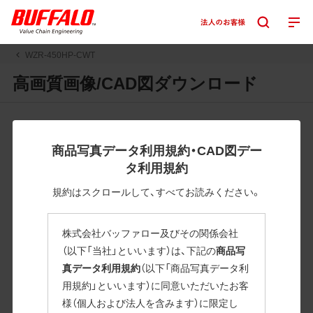
WZR-450HP-CWT
高画質画像/CAD図ダウンロード
JPGまたはPNGボタンを押すと画像の表示。EPSボタンを押
すと圧縮ファイルのダウンロードが始まります。
商品写真データ利用規約・CAD図デー
JPEG・EPSファイルにはパスが設定されています。画像編集
タ利用規約
の際に便利です。PNG画像は原則として背景を透過したもの
を提供しています。
規約はスクロールして、すべてお読みください。
一部のJPEG・EPSファイルにはパスが設定されていない場合
があります。ご了承ください。
株式会社バッファロー及びその関係会社
掲載データ「JPEG、PNG : 低解像度(RGBカラー)」 「EPS : 高
（以下「当社」といいます）は、下記の
商品写
解像度(CMYKカラー)」
真データ利用規約
（以下「商品写真データ利
用規約」といいます）に同意いただいたお客
WZR-450HP-CWT
様（個人および法人を含みます）に限定し