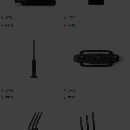
さいますようお願い申し上げます。
商品写真データ利用規約
JPG
JPG
EPS
EPS
1.権利の帰属
お客様は、商品写真データに関する著作権
等の一切の権利が当社に帰属することに同
意します。
2.利用許諾
お客様は、商品写真データ利用規約に従い、
当社商品の販売活動（中古による販売の場
合を除く）に関する広告宣伝又は当社商品
の報道・解説に利用する場合に限り商品写
JPG
JPG
真データを複製、送信可能化して利用でき
EPS
EPS
ます。当社からの個別の同意を得た場合を
除き、上記の目的、利用方法以外に商品写真
データを利用することはできません。