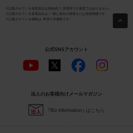
社商品等に近づけて掲記するなどし
※記載されている速度表記は規格値で、実環境での速度ではありません。
て、当社と提携、協力関係等にあると
※記載されている各商品名は、一般に各社の商標または登録商標です。
の示唆や誤解を生じさせうる態様の
※記載されている価格は、希望小売価格です。
利用を行わないこと
その他、当社の運営するサイトではな
いと看者が判断することを困難とす
るような態様で、商品写真データを利
用しないこと
公式SNSアカウント
4.免責事項
当社は、商品写真データの正確性、完全性、
適合性、有用性、最新性、第三者権利の非侵
害等について保証するものではありませ
ん。また、商品写真データの利用に起因し
法人のお客様向けメールマガジン
て発生した一切の損害について、当社はそ
の賠償の責任を負いません。また、商品写
「Biz Information」 はこちら
真データの内容は予告なしに変更又は掲載
を中止することがありますのでご了承くだ
さい。