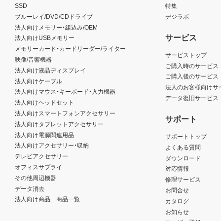
SSD
特集
ブルーレイ/DVD/CDドライブ
デジラボ
法人向けメモリー・組込み/OEM
サービス
法人向けUSBメモリー
メモリーカード・カードリーダー/ライター
サービストップ
映像/音響機器
ご購入時のサービス
法人向け液晶ディスプレイ
ご購入後のサービス
法人向けケーブル
法人のお客様向けサ
法人向けマウス・キーボード・入力機器
データ復旧サービス
法人向けヘッドセット
法人向けスマートフォンアクセサリー
サポート
法人向けタブレットアクセサリー
法人向け電源関連用品
サポートトップ
法人向けアクセサリー・収納
よくある質問
テレビアクセサリー
ダウンロード
オフィスサプライ
対応情報
その他周辺機器
修理サービス
データ消去
お問合せ
法人向け商品 商品一覧
カタログ
お知らせ