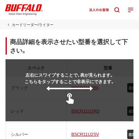
カードリーダー/ライター
商品詳細を表示させたい型番を選択して下
さい。
スペック
型番
左右にスワイプすることで、表が見られます。
こちらをタップすることで非表示にできます。
ブラック
BSCR11U2BK
在庫
レッド
BSCR11U2RD
在庫
シルバー
BSCR11U2SV
在庫