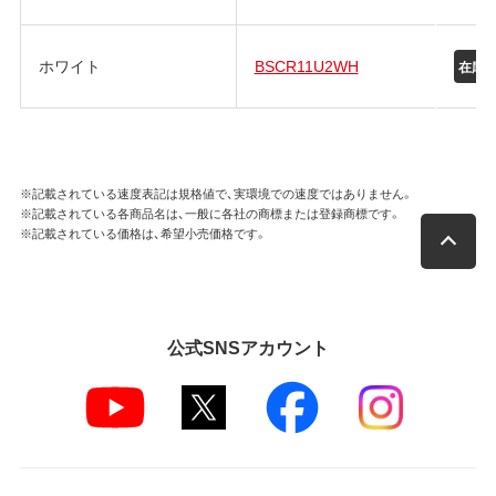
ホワイト
BSCR11U2WH
在庫
※記載されている速度表記は規格値で、実環境での速度ではありません。
※記載されている各商品名は、一般に各社の商標または登録商標です。
※記載されている価格は、希望小売価格です。
公式SNSアカウント