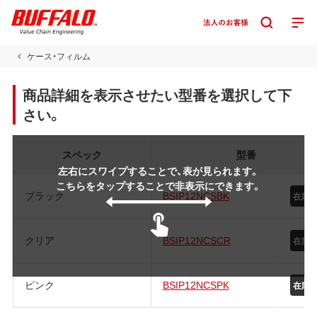
ケース・フィルム
商品詳細を表示させたい型番を選択して下
さい。
スペック
型番
左右にスワイプすることで、表が見られます。
こちらをタップすることで非表示にできます。
ブラック
BSIP12NCSBK
在庫
クリア
BSIP12NCSCR
在庫
ピンク
BSIP12NCSPK
在庫