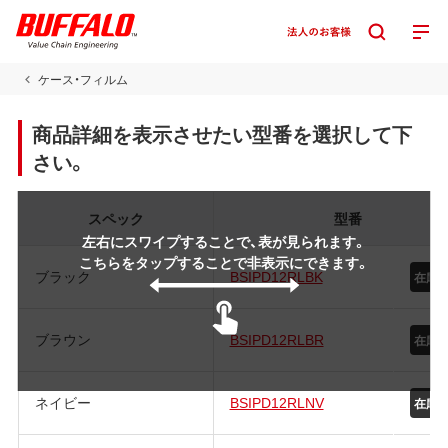
ケース・フィルム
商品詳細を表示させたい型番を選択して下
さい。
スペック
型番
左右にスワイプすることで、表が見られます。
こちらをタップすることで非表示にできます。
ブラック
BSIPD12RLBK
在庫
ブラウン
BSIPD12RLBR
在庫
ネイビー
BSIPD12RLNV
在庫