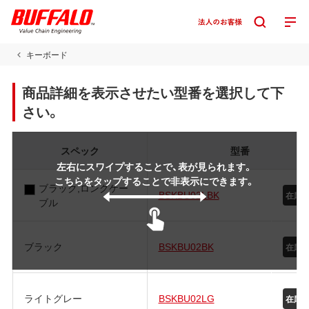
キーボード
商品詳細を表示させたい型番を選択して下
さい。
スペック
型番
左右にスワイプすることで、表が見られます。
こちらをタップすることで非表示にできます。
ブラック,ロングケー
BSKBU02LBK
在庫
ブル
ブラック
BSKBU02BK
在庫
ライトグレー
BSKBU02LG
在庫