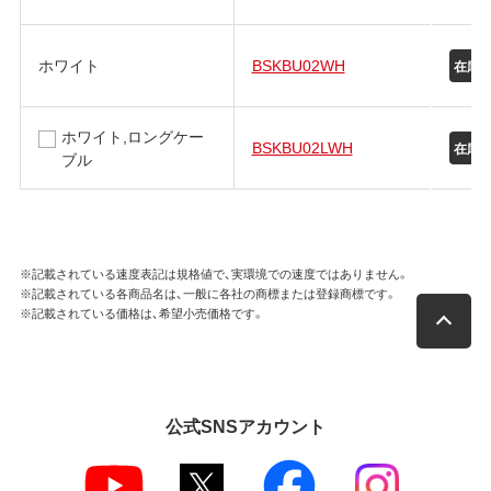
ホワイト
BSKBU02WH
在庫
ホワイト,ロングケー
BSKBU02LWH
在庫
ブル
※記載されている速度表記は規格値で、実環境での速度ではありません。
※記載されている各商品名は、一般に各社の商標または登録商標です。
※記載されている価格は、希望小売価格です。
公式SNSアカウント