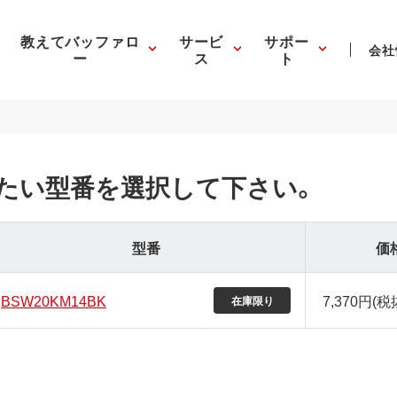
教えてバッファロ
サービ
サポー
会社
ー
ス
ト
たい型番を選択して下さい。
型番
価
BSW20KM14BK
7,370円(税
在庫限り