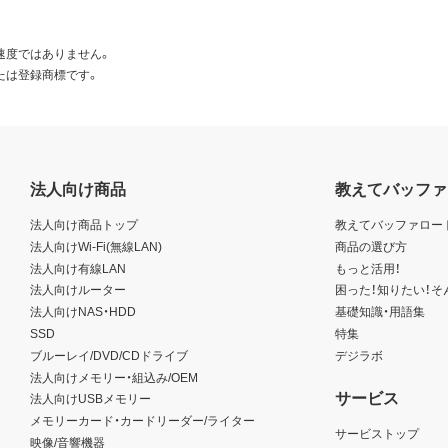
速度ではありません。
たは登録商標です。
法人向け商品
教えてバッファ
法人向け商品トップ
教えてバッファロー
法人向けWi-Fi(無線LAN)
商品の選び方
法人向け有線LAN
もっと活用！
法人向けルーター
困った！知りたい！そ
法人向けNAS・HDD
基礎知識・用語集
SSD
特集
ブルーレイ/DVD/CDドライブ
デジラボ
法人向けメモリー・組込み/OEM
サービス
法人向けUSBメモリー
メモリーカード・カードリーダー/ライター
サービストップ
映像/音響機器