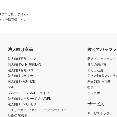
速度ではありません。
たは登録商標です。
法人向け商品
教えてバッファ
法人向け商品トップ
教えてバッファロー
法人向けWi-Fi(無線LAN)
商品の選び方
法人向け有線LAN
もっと活用！
法人向けルーター
困った！知りたい！そ
法人向けNAS・HDD
基礎知識・用語集
SSD
特集
ブルーレイ/DVD/CDドライブ
デジラボ
法人向けメモリー・組込み/OEM
サービス
法人向けUSBメモリー
メモリーカード・カードリーダー/ライター
サービストップ
映像/音響機器