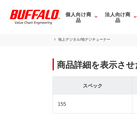
個人向け商
法人向け商
品
品
地上デジタル/地デジチューナー
商品詳細を表示させ
スペック
155