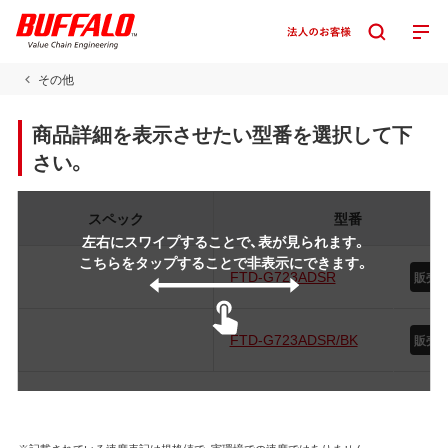
その他
商品詳細を表示させたい型番を選択して下
さい。
スペック
型番
左右にスワイプすることで、表が見られます。
こちらをタップすることで非表示にできます。
FTD-G723ADSR
販売
FTD-G723ADSR/BK
販売