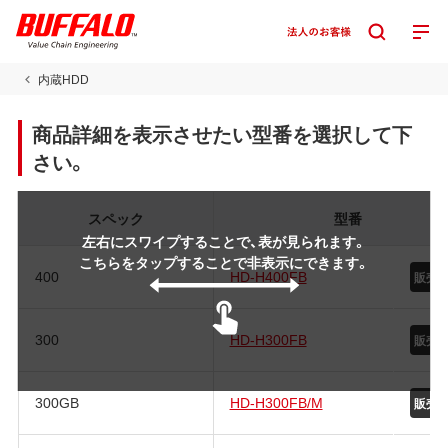
内蔵HDD
商品詳細を表示させたい型番を選択して下
さい。
スペック
型番
左右にスワイプすることで、表が見られます。
こちらをタップすることで非表示にできます。
400
HD-H400FB
販売
300
HD-H300FB
販売
300GB
HD-H300FB/M
販売