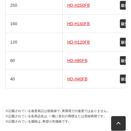
250
HD-H250FB
販売
160
HD-H160FB
販売
120
HD-H120FB
販売
80
HD-H80FB
販売
40
HD-H40FB
販売
※記載されている速度表記は規格値で、実環境での速度ではありません。
※記載されている各商品名は、一般に各社の商標または登録商標です。
※記載されている価格は、希望小売価格です。