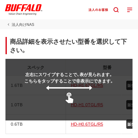
法人向けNAS
商品詳細を表示させたい型番を選択して下
さい。
スペック
型番
左右にスワイプすることで、表が見られます。
こちらをタップすることで非表示にできます。
1.6TB
HD-H1.6TGL/R5
販売
1.0TB
HD-H1.0TGL/R5
販売
0.6TB
HD-H0.6TGL/R5
販売