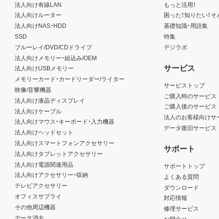
法人向け有線LAN
もっと活用！
法人向けルーター
困った！知りたい！そ
法人向けNAS・HDD
基礎知識・用語集
SSD
特集
ブルーレイ/DVD/CDドライブ
デジラボ
法人向けメモリー・組込み/OEM
サービス
法人向けUSBメモリー
メモリーカード・カードリーダー/ライター
サービストップ
映像/音響機器
ご購入時のサービス
法人向け液晶ディスプレイ
ご購入後のサービス
法人向けケーブル
法人のお客様向けサ
法人向けマウス・キーボード・入力機器
データ復旧サービス
法人向けヘッドセット
法人向けスマートフォンアクセサリー
サポート
法人向けタブレットアクセサリー
法人向け電源関連用品
サポートトップ
法人向けアクセサリー・収納
よくある質問
テレビアクセサリー
ダウンロード
オフィスサプライ
対応情報
その他周辺機器
修理サービス
データ消去
お問合せ