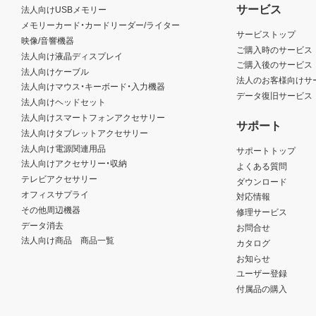
サービス
法人向けUSBメモリー
メモリーカード・カードリーダー/ライター
サービストップ
映像/音響機器
ご購入時のサービス
法人向け液晶ディスプレイ
ご購入後のサービス
法人向けケーブル
法人のお客様向けサ
法人向けマウス・キーボード・入力機器
データ復旧サービス
法人向けヘッドセット
法人向けスマートフォンアクセサリー
サポート
法人向けタブレットアクセサリー
法人向け電源関連用品
サポートトップ
法人向けアクセサリー・収納
よくある質問
テレビアクセサリー
ダウンロード
オフィスサプライ
対応情報
その他周辺機器
修理サービス
データ消去
お問合せ
法人向け商品 商品一覧
カタログ
お知らせ
ユーザー登録
付属品の購入