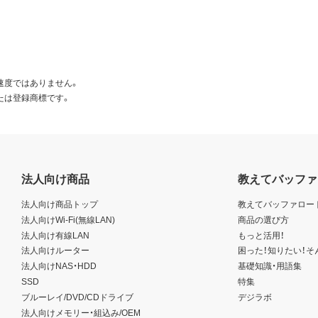
速度ではありません。
たは登録商標です。
法人向け商品
教えてバッファ
法人向け商品トップ
教えてバッファロー
法人向けWi-Fi(無線LAN)
商品の選び方
法人向け有線LAN
もっと活用！
法人向けルーター
困った！知りたい！そ
法人向けNAS・HDD
基礎知識・用語集
SSD
特集
ブルーレイ/DVD/CDドライブ
デジラボ
法人向けメモリー・組込み/OEM