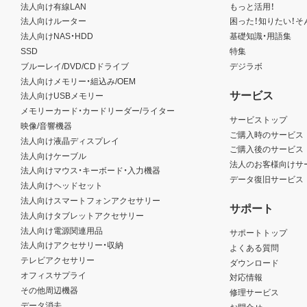
法人向け有線LAN
もっと活用！
法人向けルーター
困った！知りたい！そ
法人向けNAS・HDD
基礎知識・用語集
SSD
特集
ブルーレイ/DVD/CDドライブ
デジラボ
法人向けメモリー・組込み/OEM
サービス
法人向けUSBメモリー
メモリーカード・カードリーダー/ライター
サービストップ
映像/音響機器
ご購入時のサービス
法人向け液晶ディスプレイ
ご購入後のサービス
法人向けケーブル
法人のお客様向けサ
法人向けマウス・キーボード・入力機器
データ復旧サービス
法人向けヘッドセット
法人向けスマートフォンアクセサリー
サポート
法人向けタブレットアクセサリー
法人向け電源関連用品
サポートトップ
法人向けアクセサリー・収納
よくある質問
テレビアクセサリー
ダウンロード
オフィスサプライ
対応情報
その他周辺機器
修理サービス
データ消去
お問合せ