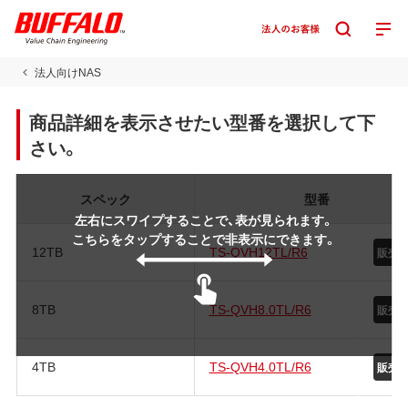
法人向けNAS
商品詳細を表示させたい型番を選択して下
さい。
スペック
型番
左右にスワイプすることで、表が見られます。
こちらをタップすることで非表示にできます。
12TB
TS-QVH12TL/R6
販売
8TB
TS-QVH8.0TL/R6
販売
4TB
TS-QVH4.0TL/R6
販売