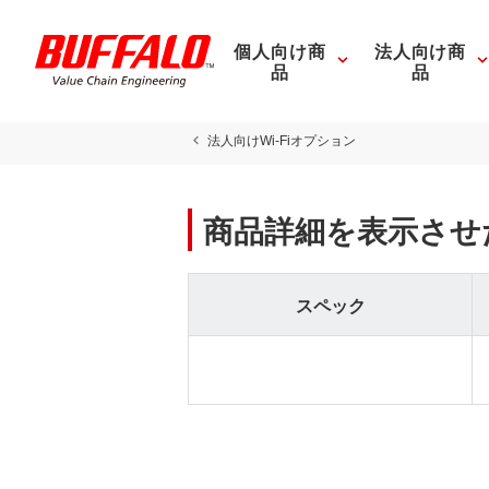
個人向け商
法人向け商
品
品
法人向けWi-Fiオプション
商品詳細を表示させ
スペック