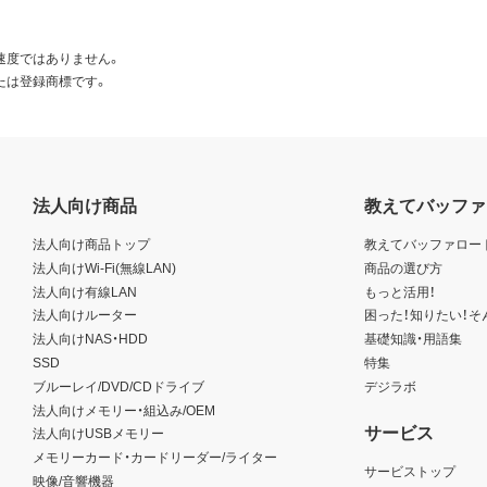
速度ではありません。
たは登録商標です。
法人向け商品
教えてバッファ
法人向け商品トップ
教えてバッファロー
法人向けWi-Fi(無線LAN)
商品の選び方
法人向け有線LAN
もっと活用！
法人向けルーター
困った！知りたい！そ
法人向けNAS・HDD
基礎知識・用語集
SSD
特集
ブルーレイ/DVD/CDドライブ
デジラボ
法人向けメモリー・組込み/OEM
サービス
法人向けUSBメモリー
メモリーカード・カードリーダー/ライター
サービストップ
映像/音響機器