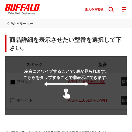
Wi-Fiルーター
商品詳細を表示させたい型番を選択して下
さい。
スペック
型番
左右にスワイプすることで、表が見られます。
こちらをタップすることで非表示にできます。
ブラック
WSR-1166DHP3-BK
販売
ホワイト
WSR-1166DHP3-WH
販売