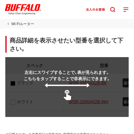
Wi-Fiルーター
商品詳細を表示させたい型番を選択して下
さい。
スペック
型番
左右にスワイプすることで、表が見られます。
こちらをタップすることで非表示にできます。
ブラック
WSR-1500AX2B-BK
販売
ホワイト
WSR-1500AX2B-WH
販売