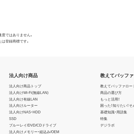
速度ではありません。
たは登録商標です。
法人向け商品
教えてバッファ
法人向け商品トップ
教えてバッファロー
法人向けWi-Fi(無線LAN)
商品の選び方
法人向け有線LAN
もっと活用！
法人向けルーター
困った！知りたい！そ
法人向けNAS・HDD
基礎知識・用語集
SSD
特集
ブルーレイ/DVD/CDドライブ
デジラボ
法人向けメモリー・組込み/OEM