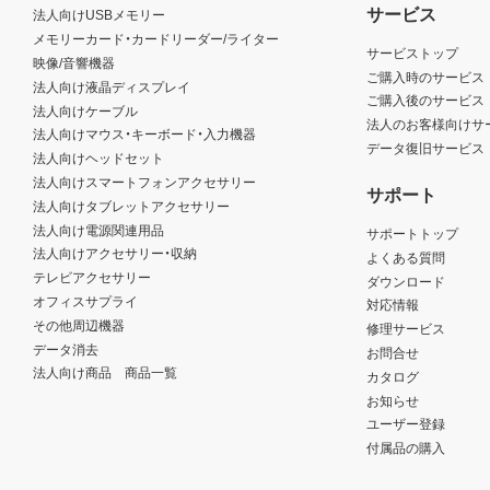
サービス
法人向けUSBメモリー
メモリーカード・カードリーダー/ライター
サービストップ
映像/音響機器
ご購入時のサービス
法人向け液晶ディスプレイ
ご購入後のサービス
法人向けケーブル
法人のお客様向けサ
法人向けマウス・キーボード・入力機器
データ復旧サービス
法人向けヘッドセット
法人向けスマートフォンアクセサリー
サポート
法人向けタブレットアクセサリー
法人向け電源関連用品
サポートトップ
法人向けアクセサリー・収納
よくある質問
テレビアクセサリー
ダウンロード
オフィスサプライ
対応情報
その他周辺機器
修理サービス
データ消去
お問合せ
法人向け商品 商品一覧
カタログ
お知らせ
ユーザー登録
付属品の購入