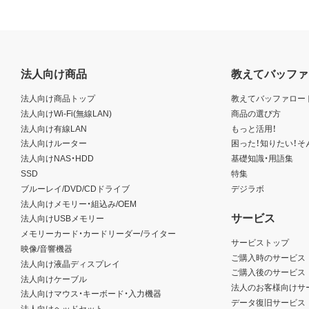
法人向け商品
教えてバッファ
法人向け商品トップ
教えてバッファロー
法人向けWi-Fi(無線LAN)
商品の選び方
法人向け有線LAN
もっと活用！
法人向けルーター
困った！知りたい！そ
法人向けNAS・HDD
基礎知識・用語集
SSD
特集
ブルーレイ/DVD/CDドライブ
デジラボ
法人向けメモリー・組込み/OEM
サービス
法人向けUSBメモリー
メモリーカード・カードリーダー/ライター
サービストップ
映像/音響機器
ご購入時のサービス
法人向け液晶ディスプレイ
ご購入後のサービス
法人向けケーブル
法人のお客様向けサ
法人向けマウス・キーボード・入力機器
データ復旧サービス
法人向けヘッドセット