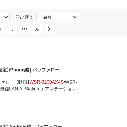
並び替え
4
5
35
設定）iPhone編 | バッファロー
ッファロー 【動画】
WSR-3200AX4S
/WSR-
LAN,AirStation,エアステーション,
定）Android編 | バッファロー