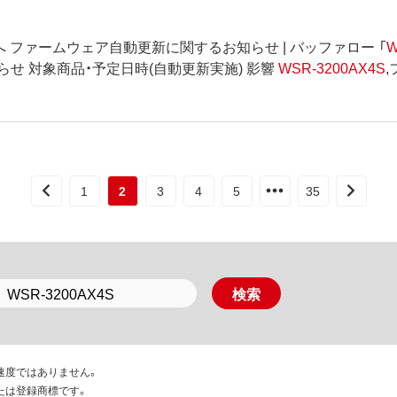
 ファームウェア自動更新に関するお知らせ | バッファロー 「
W
せ 対象商品・予定日時(自動更新実施) 影響
WSR-3200AX4S
,
1
2
3
4
5
35
速度ではありません。
たは登録商標です。