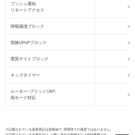
プッシュ通知
○
リモートアクセス
情報漏洩ブロック
○
危険UPnPブロック
○
悪質サイトブロック
○
キッズタイマー
○
ルーター・ブリッジ（AP）
○
両モード対応
※記載されている速度表記は規格値で、実環境での速度ではありません。
※記載されている各商品名は、一般に各社の商標または登録商標です。