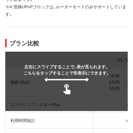
※4：危険UPnPブロックは、ルーターモードのみサポートしていま
す。
プラン比較
プレミ
左右にスワイプすることで、表が見られます。
こちらをタップすることで非表示にできます。
1年間 ： 2,
価格（税込）
2年間 ： 4,
3年間 ： 5,
コンテンツフィルターPlus
○
利用時間統計
○