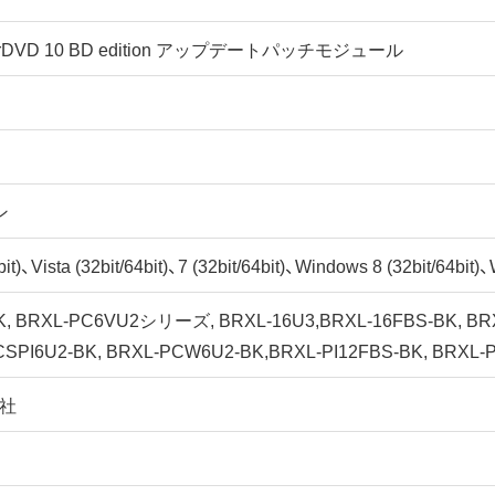
owerDVD 10 BD edition アップデートパッチモジュール
ン
)、Vista (32bit/64bit)、7 (32bit/64bit)、Windows 8 (32bit/64bit)、
K, BRXL-PC6VU2シリーズ, BRXL-16U3,BRXL-16FBS-BK, BRX
CSPI6U2-BK, BRXL-PCW6U2-BK,BRXL-PI12FBS-BK, BRXL-P
会社