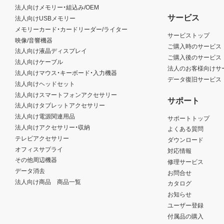
法人向けメモリー・組込み/OEM
サービス
法人向けUSBメモリー
メモリーカード・カードリーダー/ライター
サービストップ
映像/音響機器
ご購入時のサービス
法人向け液晶ディスプレイ
ご購入後のサービス
法人向けケーブル
法人のお客様向けサ
法人向けマウス・キーボード・入力機器
データ復旧サービス
法人向けヘッドセット
法人向けスマートフォンアクセサリー
サポート
法人向けタブレットアクセサリー
法人向け電源関連用品
サポートトップ
法人向けアクセサリー・収納
よくある質問
テレビアクセサリー
ダウンロード
オフィスサプライ
対応情報
その他周辺機器
修理サービス
データ消去
お問合せ
法人向け商品 商品一覧
カタログ
お知らせ
ユーザー登録
付属品の購入