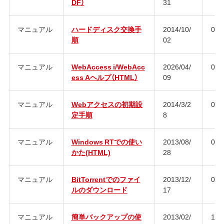
DF）
31
マニュアル
ハードディスク交換手
2014/10/
02
順
02
マニュアル
WebAccess i/WebAcc
2026/04/
03
ess Aヘルプ（HTML）
09
マニュアル
Webアクセスの初期設
2014/3/2
07
定手順
8
マニュアル
Windows RTでの使い
2013/08/
01
かた(HTML)
28
マニュアル
BitTorrentでのファイ
2013/12/
01
ルのダウンロード
17
マニュアル
簡単バックアップの使
2013/02/
12