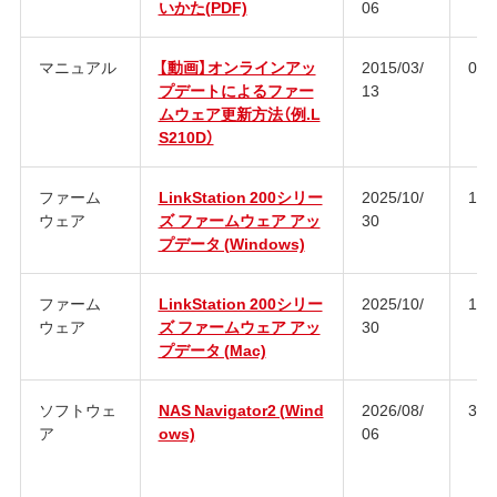
いかた(PDF)
06
マニュアル
【動画】オンラインアッ
2015/03/
01
プデートによるファー
13
ムウェア更新方法（例.L
S210D）
ファーム
LinkStation 200シリー
2025/10/
1.8
ウェア
ズ ファームウェア アッ
30
プデータ (Windows)
ファーム
LinkStation 200シリー
2025/10/
1.8
ウェア
ズ ファームウェア アッ
30
プデータ (Mac)
ソフトウェ
NAS Navigator2 (Wind
2026/08/
3.1
ア
ows)
06