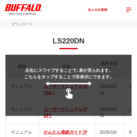
ダウンロード
LS220DN
最終更新
種類
名称
日
ジ
左右にスワイプすることで、表が見られます。
こちらをタップすることで非表示にできます。
マニュアル
ユーザーマニュアル（H
2025/10/
16
TML）
31
マニュアル
ユーザーマニュアル（P
2025/10/
16
DF）
31
マニュアル
かんたん接続ガイド（P
2025/10/
03