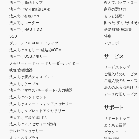
法人向け商品トップ
教えてバッファロー
法人向けWi-Fi(無線LAN)
商品の選び方
法人向け有線LAN
もっと活用！
法人向けルーター
困った！知りたい！そ
法人向けNAS・HDD
基礎知識・用語集
SSD
特集
ブルーレイ/DVD/CDドライブ
デジラボ
法人向けメモリー・組込み/OEM
サービス
法人向けUSBメモリー
メモリーカード・カードリーダー/ライター
サービストップ
映像/音響機器
ご購入時のサービス
法人向け液晶ディスプレイ
ご購入後のサービス
法人向けケーブル
法人のお客様向けサ
法人向けマウス・キーボード・入力機器
データ復旧サービス
法人向けヘッドセット
法人向けスマートフォンアクセサリー
サポート
法人向けタブレットアクセサリー
法人向け電源関連用品
サポートトップ
法人向けアクセサリー・収納
よくある質問
テレビアクセサリー
ダウンロード
オフィスサプライ
対応情報