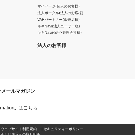
マイページ(個人のお客様)
法人ポータル(法人のお客様)
VARパートナー(販売店様)
キキNavi(法人ユーザー様)
キキNavi(保守・管理会社様)
法人のお客様
けメールマガジン
formation」 はこちら
ウェブサイト利用規約
セキュリティーポリシー
正しい表示への取り組み