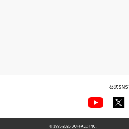
公式SN
© 1995-
2026
BUFFALO INC.